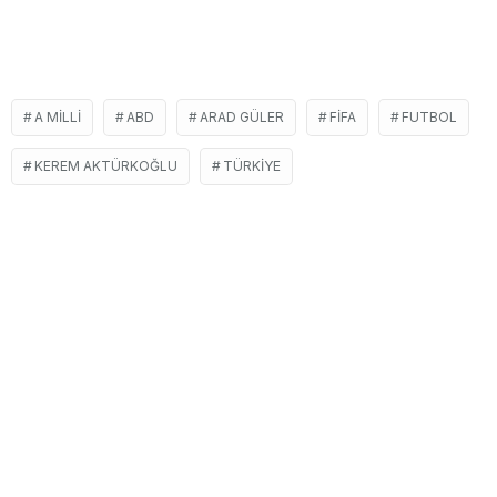
A MILLI
ABD
ARAD GÜLER
FİFA
FUTBOL
KEREM AKTÜRKOĞLU
TÜRKIYE