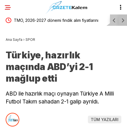
TMO, 2026-2027 dönemi fındık alım fiyatlarını
Almanya’n
i ücret
açıkladı
kalma bom
Ana Sayfa
›
SPOR
edildi
Türkiye, hazırlık
maçında ABD’yi 2-1
mağlup etti
ABD ile hazırlık maçı oynayan Türkiye A Milli
Futbol Takım sahadan 2-1 galip ayrıldı.
TÜM YAZILARI