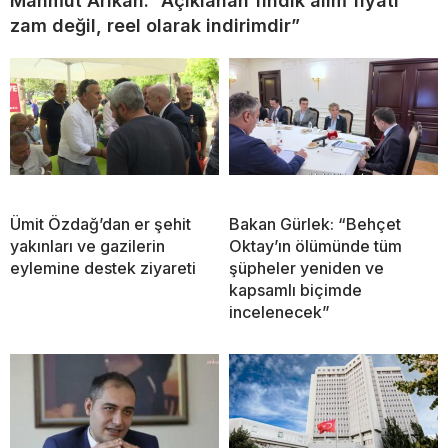
Mahmut Arıkan: “Açıklanan fındık alım fiyatı
zam değil, reel olarak indirimdir”
Ümit Özdağ’dan er şehit
Bakan Gürlek: “Behçet
yakınları ve gazilerin
Oktay’ın ölümünde tüm
eylemine destek ziyareti
şüpheler yeniden ve
kapsamlı biçimde
incelenecek”