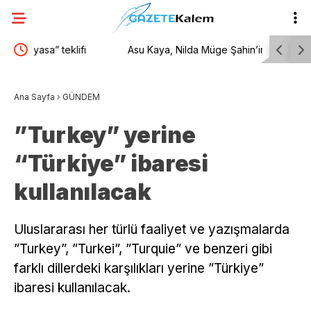
Asu Kaya, Nilda Müge Şahin’in öldürülmesini
Germencik 
l,
TBMM gündemine taşıdı
işverenler
Ana Sayfa
›
GÜNDEM
lmeli”
”Turkey” yerine
“Türkiye” ibaresi
kullanılacak
Uluslararası her türlü faaliyet ve yazışmalarda
”Turkey”, ”Turkei”, ”Turquie” ve benzeri gibi
farklı dillerdeki karşılıkları yerine ”Türkiye”
ibaresi kullanılacak.