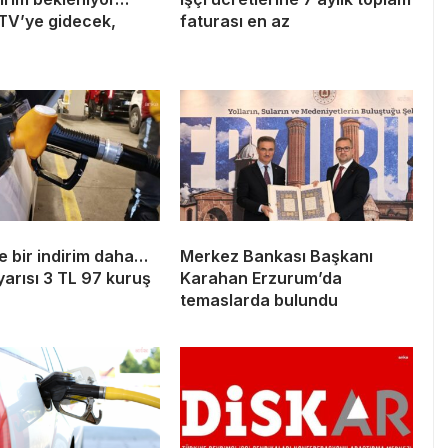
ÖTV’ye gidecek,
faturası en az
e bir indirim daha…
Merkez Bankası Başkanı
arısı 3 TL 97 kuruş
Karahan Erzurum’da
temaslarda bulundu