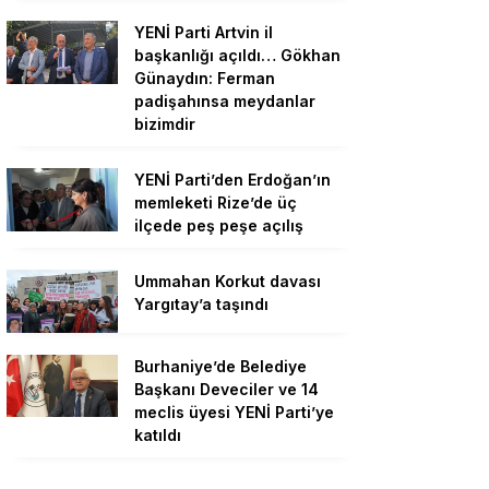
YENİ Parti Artvin il
başkanlığı açıldı… Gökhan
Günaydın: Ferman
padişahınsa meydanlar
bizimdir
YENİ Parti’den Erdoğan’ın
memleketi Rize’de üç
ilçede peş peşe açılış
Ummahan Korkut davası
Yargıtay’a taşındı
Burhaniye’de Belediye
Başkanı Deveciler ve 14
meclis üyesi YENİ Parti’ye
katıldı