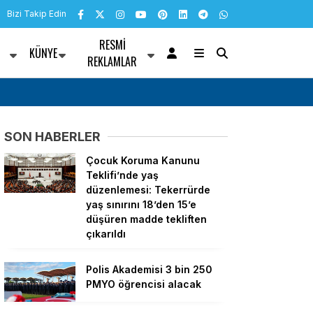
Bizi Takip Edin
RESMI
KÜNYE
R
REKLAMLAR
nü mesajı
Bülent Kuşoğlu: CHP’yi bölenler Sarayla çalı
SON HABERLER
Çocuk Koruma Kanunu
Teklifi’nde yaş
düzenlemesi: Tekerrürde
yaş sınırını 18’den 15’e
düşüren madde tekliften
çıkarıldı
Polis Akademisi 3 bin 250
PMYO öğrencisi alacak