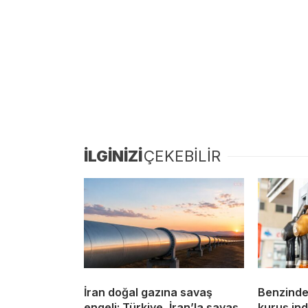
İLGİNİZİ
ÇEKEBİLİR
İran doğal gazına savaş
Benzinde
engeli: Türkiye, İran’la savaş
kuruş ind