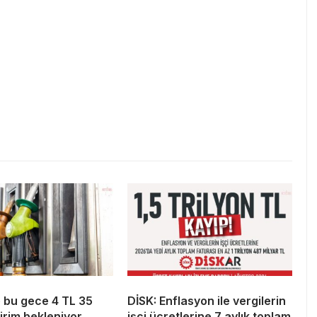
 bu gece 4 TL 35
DİSK: Enflasyon ile vergilerin
irim bekleniyor…
işçi ücretlerine 7 aylık toplam