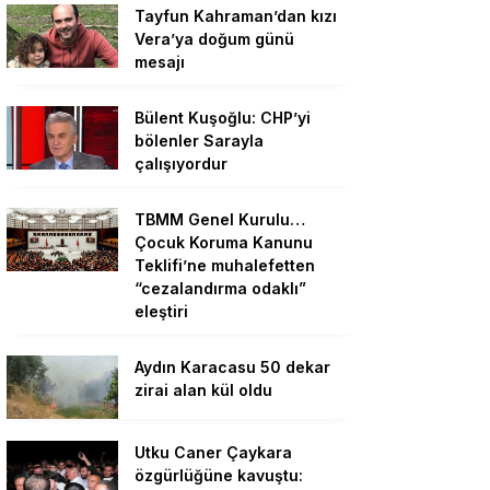
Tayfun Kahraman’dan kızı
Vera’ya doğum günü
mesajı
Bülent Kuşoğlu: CHP’yi
bölenler Sarayla
çalışıyordur
TBMM Genel Kurulu…
Çocuk Koruma Kanunu
Teklifi’ne muhalefetten
“cezalandırma odaklı”
eleştiri
Aydın Karacasu 50 dekar
zirai alan kül oldu
Utku Caner Çaykara
özgürlüğüne kavuştu: