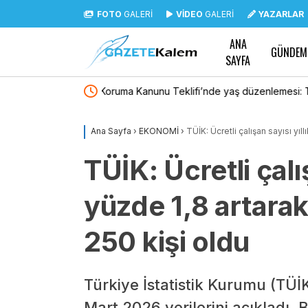
FOTO
GALERİ
VİDEO
GALERİ
YAZARLAR
ANA
GÜNDEM
SAYFA
lemesi: Tekerrürde
Polis Akademisi 3 bin 250 PMYO öğrencisi a
n çıkarıldı
Ana Sayfa
›
EKONOMİ
›
TÜİK: Ücretli çalışan sayısı yıl
TÜİK: Ücretli çalış
yüzde 1,8 artarak
250 kişi oldu
Türkiye İstatistik Kurumu (TÜİK)
Mart 2026 verilerini açıkladı. 