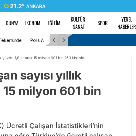
21.2
°
ANKARA
KÜLTÜR-
YEREL
DÜNYA
EKONOMİ
EĞİTİM
SPOR
SANAT
HABERLE
lacak
Tayfun Kahraman’dan kızı Vera’ya doğum gü
lık yüzde 1,8 artarak 15 milyon 601 bin 250 kişi oldu
an sayısı yıllık
 15 milyon 601 bin
 Ücretli Çalışan İstatistikleri’nin
Buna göre Türkiye’de ücretli çalışan