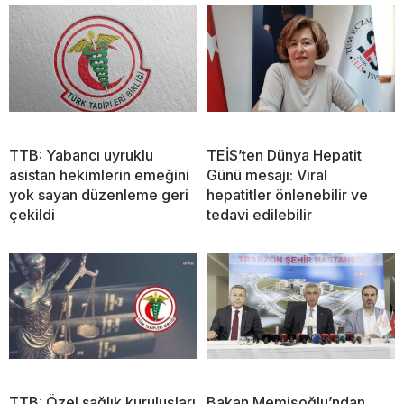
TTB: Yabancı uyruklu
TEİS’ten Dünya Hepatit
asistan hekimlerin emeğini
Günü mesajı: Viral
yok sayan düzenleme geri
hepatitler önlenebilir ve
çekildi
tedavi edilebilir
TTB: Özel sağlık kuruluşları
Bakan Memişoğlu’ndan