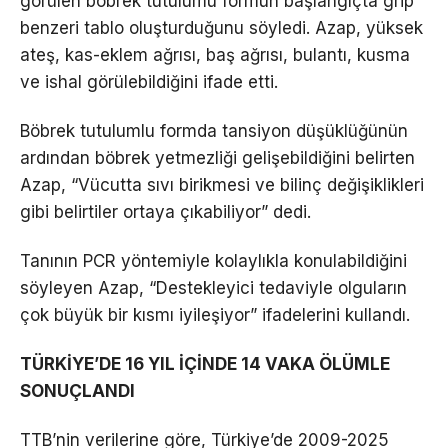
görülen böbrek tutulumu formun başlangıçta grip
benzeri tablo oluşturduğunu söyledi. Azap, yüksek
ateş, kas-eklem ağrısı, baş ağrısı, bulantı, kusma
ve ishal görülebildiğini ifade etti.
Böbrek tutulumlu formda tansiyon düşüklüğünün
ardından böbrek yetmezliği gelişebildiğini belirten
Azap, “Vücutta sıvı birikmesi ve bilinç değişiklikleri
gibi belirtiler ortaya çıkabiliyor” dedi.
Tanının PCR yöntemiyle kolaylıkla konulabildiğini
söyleyen Azap, “Destekleyici tedaviyle olguların
çok büyük bir kısmı iyileşiyor” ifadelerini kullandı.
TÜRKİYE’DE 16 YIL İÇİNDE 14 VAKA ÖLÜMLE
SONUÇLANDI
TTB’nin verilerine göre, Türkiye’de 2009-2025