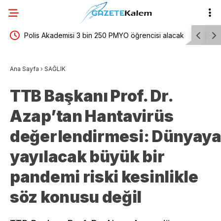
Polis Akademisi 3 bin 250 PMYO öğrencisi alacak
Tayfun K
 15’e
mesajı
Ana Sayfa
›
SAĞLIK
TTB Başkanı Prof. Dr.
Azap’tan Hantavirüs
değerlendirmesi: Dünyay
yayılacak büyük bir
pandemi riski kesinlikle
söz konusu değil