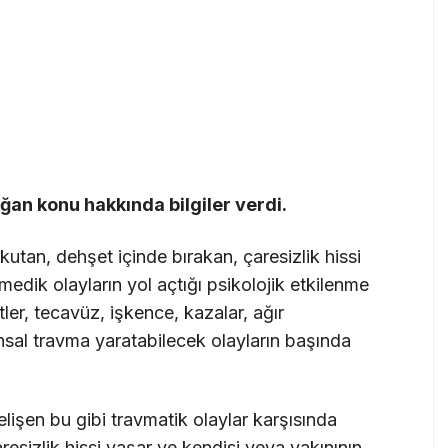
ğan konu hakkında bilgiler verdi.
utan, dehşet içinde bırakan, çaresizlik hissi
edik olayların yol açtığı psikolojik etkilenme
ler, tecavüz, işkence, kazalar, ağır
hsal travma yaratabilecek olayların başında
lişen bu gibi travmatik olaylar karşısında
resizlik hissi yaşar ve kendisi veya yakınının