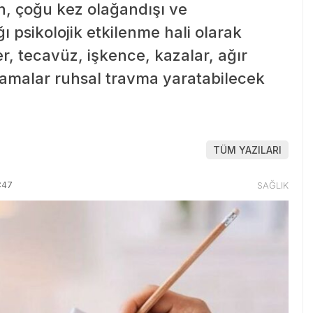
an, çoğu kez olağandışı ve
ı psikolojik etkilenme hali olarak
r, tecavüz, işkence, kazalar, ağır
lamalar ruhsal travma yaratabilecek
TÜM YAZILARI
:47
SAĞLIK