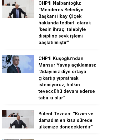
CHP’li Nalbantoğlu:
“Menderes Belediye
Başkanı İlkay Çiçek
hakkında tedbirli olarak
‘kesin ihraç’ talebiyle
disipline sevk işlemi
başlatılmıştır”
CHP’li Kuşoğlu’ndan
Mansur Yavaş açıklaması:
“Adayımız diye ortaya
çıkartıp yıpratmak
istemiyoruz, halkın
teveccühü devam ederse
tabii ki olur”
Bülent Tezcan: “Kızım ve
damadım en kısa sürede
ülkemize döneceklerdir”