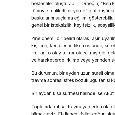
beklentiler oluşturabilir. Örneğin, “
tümüyle tehlikeli bir yerdir” gibi düşünce
başkalarını suçlama eğilimi gösterebilir
genel bir isteksizlik, keyifsizlik, sosyal
Yine önemli bir belirti olarak, aşırı uyar
kişilerin, kendilerini diken üstünde, süre
Her an, o olay tekrar olacakmış gibi geleb
ve hareketlerde irkilme veya yerinden s
Bu durumun, bir aydan uzun sureli olması
travma sonrası stres bozukluğu tanısı 
Bİr aydan kısa sürmesi halinde ise Akut 
Toplumda ruhsal travmaya neden olan tr
bilmekteyiz. Etkilenen kişiler çoğunlukl