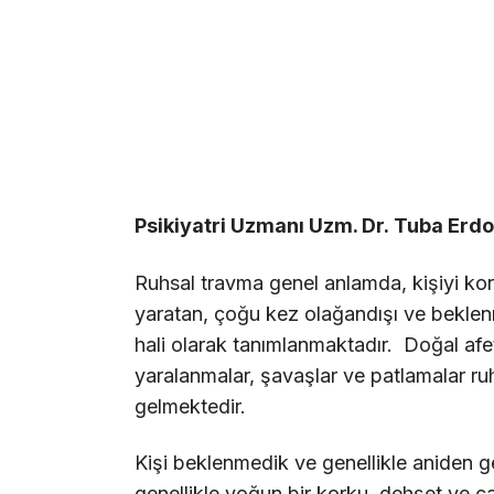
Psikiyatri Uzmanı Uzm. Dr. Tuba Erdo
Ruhsal travma genel anlamda, kişiyi kork
yaratan, çoğu kez olağandışı ve beklenm
hali olarak tanımlanmaktadır. Doğal afet
yaralanmalar, şavaşlar ve patlamalar ru
gelmektedir.
Kişi beklenmedik ve genellikle aniden ge
genellikle yoğun bir korku, dehşet ve ça