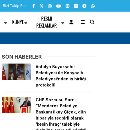
Bizi Takip Edin
RESMI
KÜNYE
R
REKLAMLAR
mücadelesi: Toz ve
Eskişehir Büyükşehir Belediye Başkanı Ünlü
Plajı’nda vatandaşlarla buluştu
SON HABERLER
Antalya Büyükşehir
Belediyesi ile Konyaaltı
Belediyesi’nden iş birliği
protokolü
CHP Sözcüsü Sarı:
“Menderes Belediye
Başkanı İlkay Çiçek, dün
itibarıyla tedbirli olarak
‘kesin ihraç’ talebiyle