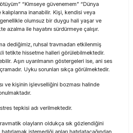
Ben kötüyüm” “Kimseye güvenemem” “Dünya
 kalıplarına inanabilir. Kişi, kendisi veya
, genellikle olumsuz bir duygu hali yaşar ve
likte azalma ile hayatını sürdürmeye çalışır.
ılma dediğimiz,
ruhsal travmadan etkilenmiş
kli tetikte hissetme halleri görülebilmektedir.
ilir. Aşırı uyarılmanın göstergeleri ise, ani ses
ıçramadır. Uyku sorunları sıkça görülmektedir.
 ve kişinin işlevselliğini bozması halinde
konulmaktadır.
stres tepkisi adı verilmektedir.
avmatik olayların oldukça sık gözlendiğini
a hatırlamak istemediği anları hatırlatacağından