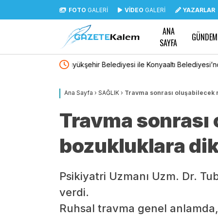
FOTO
GALERİ
VİDEO
GALERİ
YAZARLAR
ANA
GÜNDEM
SAYFA
ediyesi’nden iş birliği
CHP Sözcüsü Sarı: “Menderes Belediye Başka
itibarıyla tedbirli olarak ‘kesin ihraç’ talebiyle
Ana Sayfa
›
SAĞLIK
›
Travma sonrası oluşabilecek r
edilmiştir”
Travma sonrası 
bozukluklara di
Psikiyatri Uzmanı Uzm. Dr. Tu
verdi.
Ruhsal travma genel anlamda, 