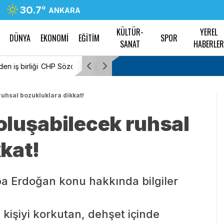
30.7
°
ANKARA
KÜLTÜR-
YEREL
DÜNYA
EKONOMİ
EĞİTİM
SPOR
SANAT
HABERLE
nı İlkay Çiçek, dün
Zonguldak Ereğli’de mahallelinin “kamyon” 
 disipline sevk
gürültü içinde yaşıyoruz
uhsal bozukluklara dikkat!
oluşabilecek ruhsal
kkat!
ba Erdoğan konu hakkında bilgiler
kişiyi korkutan, dehşet içinde