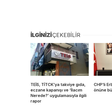
İLGİNİZİ
ÇEKEBİLİR
TEİS, TİTCK’ya takviye gıda,
CHP’li Er
eczane kapanışı ve ‘İlacım
önüne bü
Nerede?’ uygulamasıyla ilgili
rapor