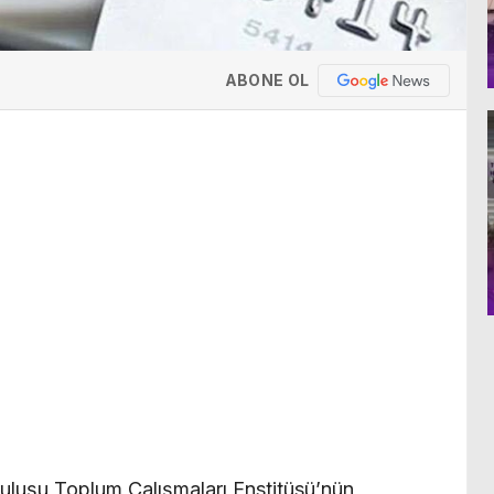
ABONE OL
luşu Toplum Çalışmaları Enstitüsü’nün