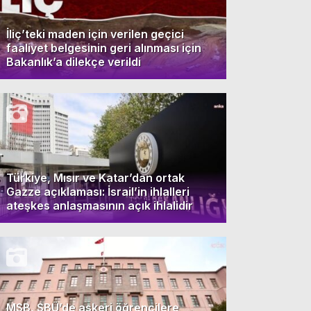
İliç’teki maden için verilen geçici
faaliyet belgesinin geri alınması için
Bakanlık’a dilekçe verildi
Türkiye, Mısır ve Katar’dan ortak
Gazze açıklaması: İsrail’in ihlalleri
ateşkes anlaşmasının açık ihlalidir
MSB, SBÜ’de askeri öğrencilere