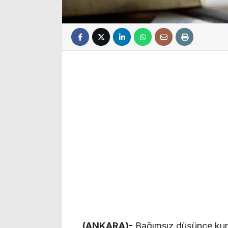
(ANKARA)-
Bağımsız düşünce kuru