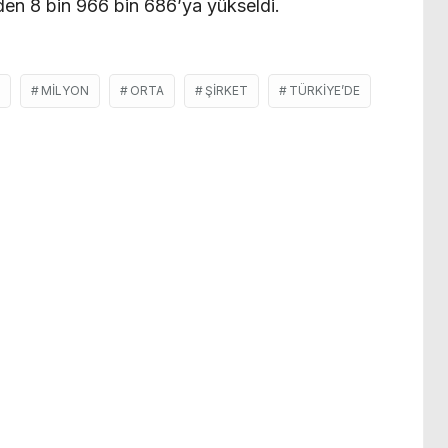
’den 8 bin 966 bin 686’ya yükseldi.
MILYON
ORTA
ŞIRKET
TÜRKIYE’DE