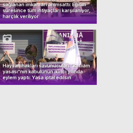
sağlanan imkanları anımsattı: Eğitim
süresince tüm ihtiyaçları karşılanıyor,
harçlık veriliyor
Hayvan hakları savunucuları “katliam
yasası”nın kabulünün ikinci yılında
eylem yaptı: Yasa iptal edilsin