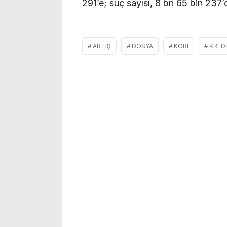
291’e; suç sayısı, 8 bn 65 bin 237
ARTIŞ
DOSYA
KOBİ
KREDI