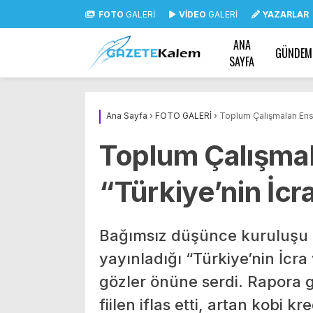
FOTO
GALERİ
VİDEO
GALERİ
YAZARLAR
ANA
GÜNDEM
SAYFA
Ana Sayfa
›
FOTO GALERİ
›
Toplum Çalışmaları Enst
Toplum Çalışmal
“Türkiye’nin İcr
Bağımsız düşünce kuruluşu 
yayınladığı “Türkiye’nin İcra
gözler önüne serdi. Rapora g
fiilen iflas etti, artan kobi k