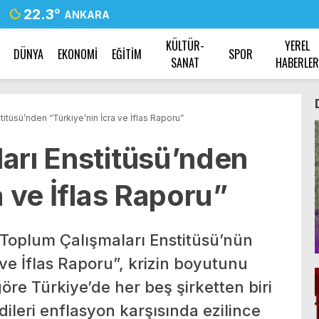
22.3
°
ANKARA
KÜLTÜR-
YEREL
DÜNYA
EKONOMİ
EĞİTİM
SPOR
SANAT
HABERLE
itüsü’nden “Türkiye’nin İcra ve İflas Raporu”
arı Enstitüsü’nden
a ve İflas Raporu”
Toplum Çalışmaları Enstitüsü’nün
 ve İflas Raporu”, krizin boyutunu
öre Türkiye’de her beş şirketten biri
redileri enflasyon karşısında ezilince