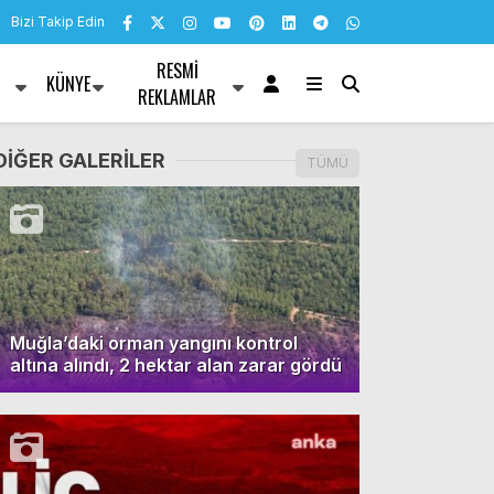
Bizi Takip Edin
RESMI
KÜNYE
R
REKLAMLAR
DİĞER GALERİLER
TÜMÜ
Muğla’daki orman yangını kontrol
altına alındı, 2 hektar alan zarar gördü