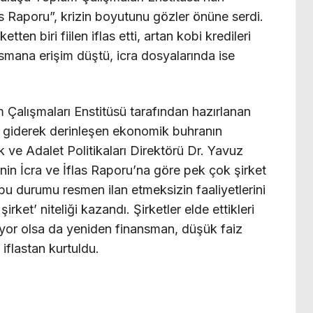
las Raporu”, krizin boyutunu gözler önüne serdi.
ten biri fiilen iflas etti, artan kobi kredileri
nsmana erişim düştü, icra dosyalarında ise
lum Çalışmaları Enstitüsü tarafından hazırlanan
de giderek derinleşen ekonomik buhranın
k ve Adalet Politikaları Direktörü Dr. Yavuz
’nin İcra ve İflas Raporu’na göre pek çok şirket
 bu durumu resmen ilan etmeksizin faaliyetlerini
rket’ niteliği kazandı. Şirketler elde ettikleri
miyor olsa da yeniden finansman, düşük faiz
iflastan kurtuldu.