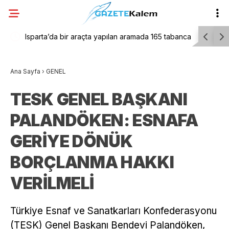
ştı: 9
Isparta’da bir araçta yapılan aramada 165 tabanca
Ekrem İma
ele geçirildi
tutuklanma
Ana Sayfa
›
GENEL
peşini bır
TESK GENEL BAŞKANI
PALANDÖKEN: ESNAFA
GERİYE DÖNÜK
BORÇLANMA HAKKI
VERİLMELİ
Türkiye Esnaf ve Sanatkarları Konfederasyonu
(TESK) Genel Başkanı Bendevi Palandöken,