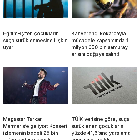
Eğitim-İş’ten çocukların
Kahverengi kokarcayla
suça sürüklenmesine ilişkin
mücadele kapsamında 1
uyarı
milyon 650 bin samuray
arısını doğaya salındı
Megastar Tarkan
TÜİK verisine göre, suça
Marmaris’e geliyor: Konseri
sürüklenen çocukların
izlemenin bedeli 25 bin
yüzde 41,6’sına yaralama
TL’ye kadar çıkacak
suçu isnat edildi