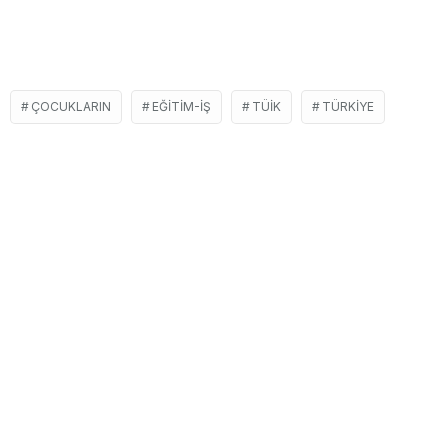
ÇOCUKLARIN
EĞITIM-İŞ
TÜIK
TÜRKIYE