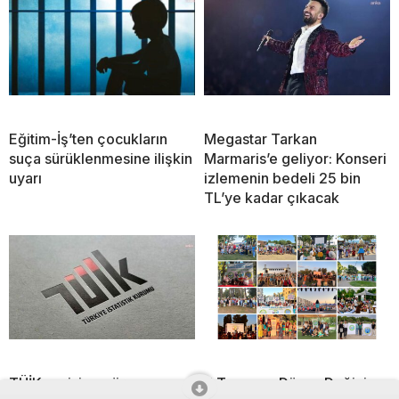
Eğitim-İş’ten çocukların
Megastar Tarkan
suça sürüklenmesine ilişkin
Marmaris’e geliyor: Konseri
uyarı
izlemenin bedeli 25 bin
TL’ye kadar çıkacak
TÜİK verisine göre, suça
7 Temmuz Dünya Değişim