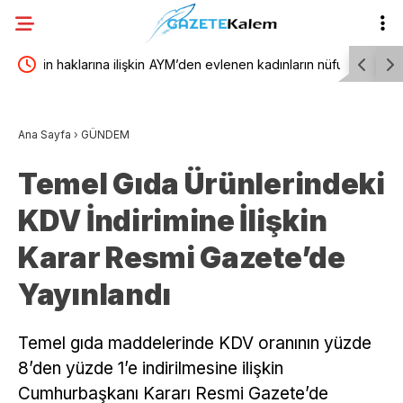
 ilişkin
AYM’den evlenen kadınların nüfus kaydına ilişkin
TBMM Gene
ri ve
karar
yönelik d
Ana Sayfa
›
GÜNDEM
birliğiyle
Temel Gıda Ürünlerindeki
KDV İndirimine İlişkin
Karar Resmi Gazete’de
Yayınlandı
Temel gıda maddelerinde KDV oranının yüzde
8’den yüzde 1’e indirilmesine ilişkin
Cumhurbaşkanı Kararı Resmi Gazete’de