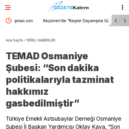
on
Keçiören’de “Keşmir Dayanışma Günü”ne özel
İzmir’in 
sergi
buluyor
Ana Sayfa
›
YEREL HABERLER
TEMAD Osmaniye
Şubesi: “Son dakika
politikalarıyla tazminat
hakkımız
gasbedilmiştir”
Türkiye Emekli Astsubaylar Derneği Osmaniye
Şubesi İl Başkan Yardımcısı Oktay Kaya, “Son