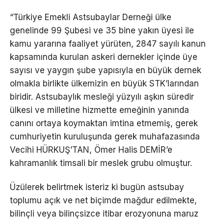
“Türkiye Emekli Astsubaylar Derneği ülke
genelinde 99 Şubesi ve 35 bine yakın üyesi ile
kamu yararına faaliyet yürüten, 2847 sayılı kanun
kapsamında kurulan askeri dernekler içinde üye
sayısı ve yaygın şube yapısıyla en büyük dernek
olmakla birlikte ülkemizin en büyük STK’larından
biridir. Astsubaylık mesleği yüzyılı aşkın süredir
ülkesi ve milletine hizmette emeğinin yanında
canını ortaya koymaktan imtina etmemiş, gerek
cumhuriyetin kuruluşunda gerek muhafazasında
Vecihi HÜRKUŞ’TAN, Ömer Halis DEMİR’e
kahramanlık timsali bir meslek grubu olmuştur.
Üzülerek belirtmek isteriz ki bugün astsubay
toplumu açık ve net biçimde mağdur edilmekte,
bilinçli veya bilinçsizce itibar erozyonuna maruz