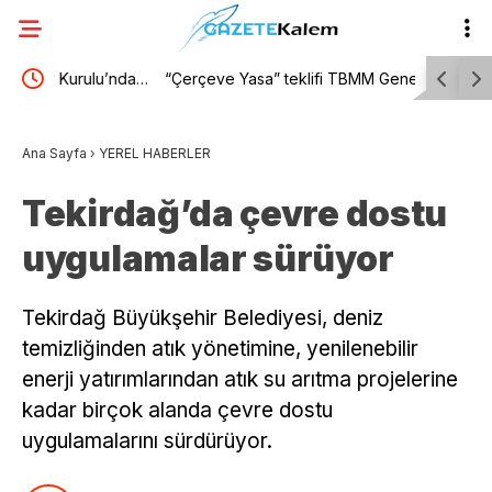
’nda…
“Çerçeve Yasa” teklifi TBMM Genel Kurulu’nda…
Diyarbakır
oy
Ali Babacan: Bu yasa teklifi uzun yolun bir
kişi tutukl
Ana Sayfa
›
YEREL HABERLER
kilometre taşı
Tekirdağ’da çevre dostu
uygulamalar sürüyor
Tekirdağ Büyükşehir Belediyesi, deniz
temizliğinden atık yönetimine, yenilenebilir
enerji yatırımlarından atık su arıtma projelerine
kadar birçok alanda çevre dostu
uygulamalarını sürdürüyor.