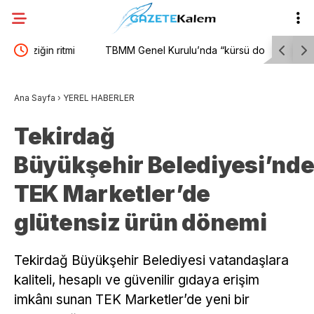
i
TBMM Genel Kurulu’nda “kürsü dokunulmazlığı”
Kandil’den
tartışması: “Bu kürsü milletin kürsüsüdür”
açıklama: 
Ana Sayfa
›
YEREL HABERLER
Tekirdağ
Büyükşehir Belediyesi’nd
TEK Marketler’de
glütensiz ürün dönemi
Tekirdağ Büyükşehir Belediyesi vatandaşlara
kaliteli, hesaplı ve güvenilir gıdaya erişim
imkânı sunan TEK Marketler’de yeni bir