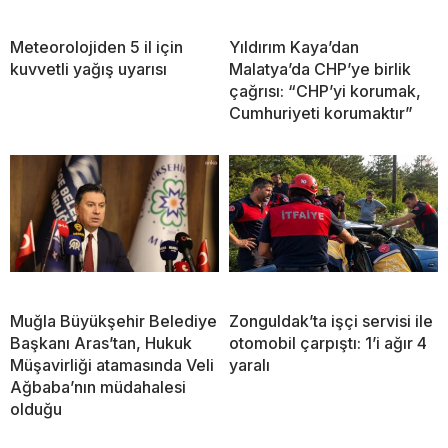
Meteorolojiden 5 il için
Yıldırım Kaya’dan
kuvvetli yağış uyarısı
Malatya’da CHP’ye birlik
çağrısı: “CHP’yi korumak,
Cumhuriyeti korumaktır”
Muğla Büyükşehir Belediye
Zonguldak’ta işçi servisi ile
Başkanı Aras’tan, Hukuk
otomobil çarpıştı: 1’i ağır 4
Müşavirliği atamasında Veli
yaralı
Ağbaba’nın müdahalesi
olduğu