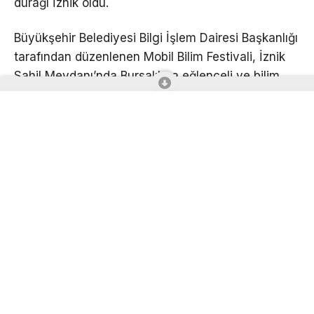
durağı İznik oldu.
Büyükşehir Belediyesi Bilgi İşlem Dairesi Başkanlığı
tarafından düzenlenen Mobil Bilim Festivali, İznik
Sahil Meydanı’nda Bursalılara eğlenceli ve bilim
dolu bir gece yaşattı.
MobilFest 2026 kapsamında sanal gerçeklik
deneyimi, mikroskop gözlemi ve kodlama
atölyelerinde uygulamalı etkinlikler gerçekleştirildi.
Bilim gösterileri ve roket fırlatma etkinliği de
çocuklar ve gençler tarafından ilgiyle takip edildi.
Eğitici arkeolog Gülay Sert’in doğa ve arkeoloji
üzerine gerçekleştirdiği söyleşinin ardından
düzenlenen bilgi yarışmasında katılımcılar
bilgilerini test etme fırsatı buldu.