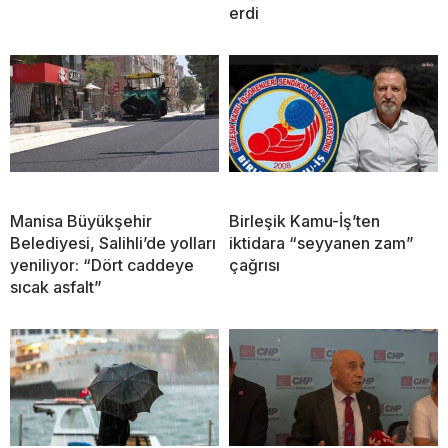
erdi
Manisa Büyükşehir
Birleşik Kamu-İş’ten
Belediyesi, Salihli’de yolları
iktidara “seyyanen zam”
yeniliyor: “Dört caddeye
çağrısı
sıcak asfalt”