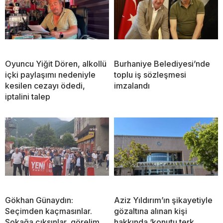
Oyuncu Yiğit Dören, alkollü
Burhaniye Belediyesi’nde
içki paylaşımı nedeniyle
toplu iş sözleşmesi
kesilen cezayı ödedi,
imzalandı
iptalini talep
Gökhan Günaydın:
Aziz Yıldırım’ın şikayetiyle
Seçimden kaçmasınlar.
gözaltına alınan kişi
Sokağa çıksınlar, görelim
hakkında ‘konutu terk