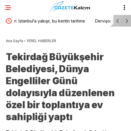
hine
Dervişoğlu: Milletimizin vicdanını yaralayan hiçbir
TBMM Gene
meselede susmadık, susmayacağız
için araş
Ana Sayfa
›
YEREL HABERLER
Tekirdağ Büyükşehir
Belediyesi, Dünya
Engelliler Günü
dolayısıyla düzenlenen
özel bir toplantıya ev
sahipliği yaptı