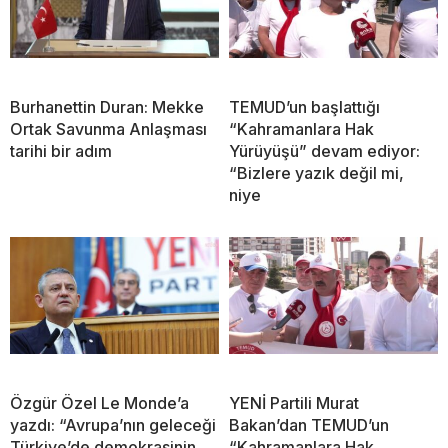
Burhanettin Duran: Mekke
TEMUD’un başlattığı
Ortak Savunma Anlaşması
“Kahramanlara Hak
tarihi bir adım
Yürüyüşü” devam ediyor:
“Bizlere yazık değil mi,
niye
Özgür Özel Le Monde’a
YENİ Partili Murat
yazdı: “Avrupa’nın geleceği
Bakan’dan TEMUD’un
Türkiye’de demokrasinin
“Kahramanlara Hak