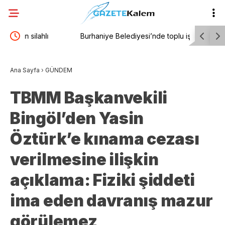
Burhaniye Belediyesi’nde toplu iş sözleşmesi
Gökhan G
imzalandı
çıksınlar,
Ana Sayfa
›
GÜNDEM
TBMM Başkanvekili
Bingöl’den Yasin
Öztürk’e kınama cezası
verilmesine ilişkin
açıklama: Fiziki şiddeti
ima eden davranış mazur
görülemez