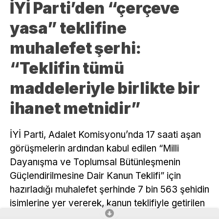
İYİ Parti’den “çerçeve
yasa” teklifine
muhalefet şerhi:
“Teklifin tümü
maddeleriyle birlikte bir
ihanet metnidir”
İYİ Parti, Adalet Komisyonu’nda 17 saati aşan
görüşmelerin ardından kabul edilen “Milli
Dayanışma ve Toplumsal Bütünleşmenin
Güçlendirilmesine Dair Kanun Teklifi” için
hazırladığı muhalefet şerhinde 7 bin 563 şehidin
isimlerine yer vererek, kanun teklifiyle getirilen
düzenlemenin “af niteliğinde” olduğunu belirtti.