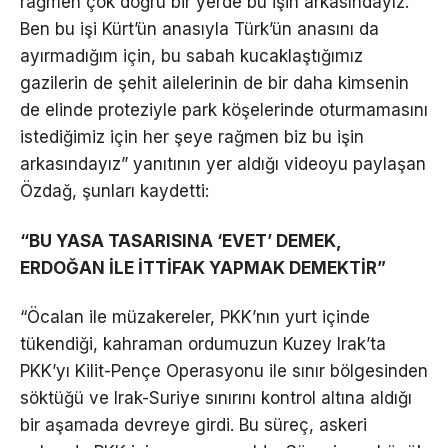
rağmen çok doğru bir yerde bu işin arkasındayız.
Ben bu işi Kürt’ün anasıyla Türk’ün anasını da
ayırmadığım için, bu sabah kucaklaştığımız
gazilerin de şehit ailelerinin de bir daha kimsenin
de elinde proteziyle park köşelerinde oturmamasını
istediğimiz için her şeye rağmen biz bu işin
arkasındayız” yanıtının yer aldığı videoyu paylaşan
Özdağ, şunları kaydetti:
“BU YASA TASARISINA ‘EVET’ DEMEK,
ERDOĞAN İLE İTTİFAK YAPMAK DEMEKTİR”
“Öcalan ile müzakereler, PKK’nın yurt içinde
tükendiği, kahraman ordumuzun Kuzey Irak’ta
PKK’yı Kilit-Pençe Operasyonu ile sınır bölgesinden
söktüğü ve Irak-Suriye sınırını kontrol altına aldığı
bir aşamada devreye girdi. Bu süreç, askeri