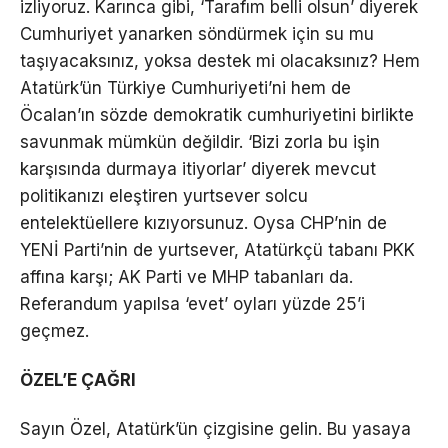
izliyoruz. Karınca gibi, ‘Tarafım belli olsun’ diyerek
Cumhuriyet yanarken söndürmek için su mu
taşıyacaksınız, yoksa destek mi olacaksınız? Hem
Atatürk’ün Türkiye Cumhuriyeti’ni hem de
Öcalan’ın sözde demokratik cumhuriyetini birlikte
savunmak mümkün değildir. ‘Bizi zorla bu işin
karşısında durmaya itiyorlar’ diyerek mevcut
politikanızı eleştiren yurtsever solcu
entelektüellere kızıyorsunuz. Oysa CHP’nin de
YENİ Parti’nin de yurtsever, Atatürkçü tabanı PKK
affına karşı; AK Parti ve MHP tabanları da.
Referandum yapılsa ‘evet’ oyları yüzde 25’i
geçmez.
ÖZEL’E ÇAĞRI
Sayın Özel, Atatürk’ün çizgisine gelin. Bu yasaya