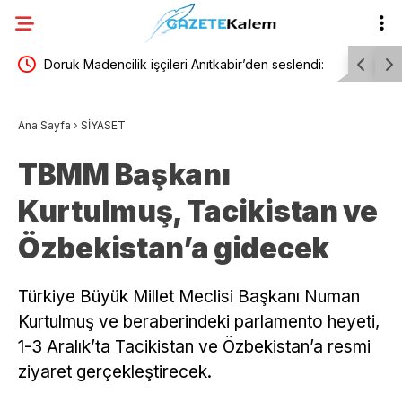
laşmayı
Doruk Madencilik işçileri Anıtkabir’den seslendi:
YENİ Parti
cak”
“Alacaklarımızın son kuruşu ödeninceye kadar
yazdı: ‘An
Ana Sayfa
›
SİYASET
Ankara’dan ayrılmayacağız”
şehit fery
TBMM Başkanı
takipçiyiz
Kurtulmuş, Tacikistan ve
Özbekistan’a gidecek
Türkiye Büyük Millet Meclisi Başkanı Numan
Kurtulmuş ve beraberindeki parlamento heyeti,
1-3 Aralık’ta Tacikistan ve Özbekistan’a resmi
ziyaret gerçekleştirecek.