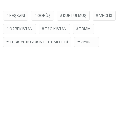
BAŞKANI
GÖRÜŞ
KURTULMUŞ
MECLIS
ÖZBEKISTAN
TACIKISTAN
TBMM
TÜRKIYE BÜYÜK MILLET MECLISI
ZIYARET