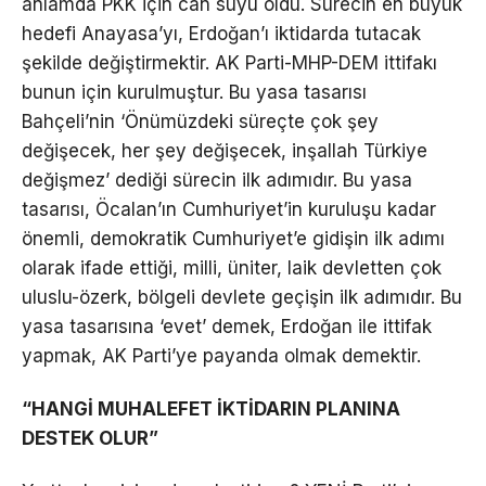
anlamda PKK için can suyu oldu. Sürecin en büyük
hedefi Anayasa’yı, Erdoğan’ı iktidarda tutacak
şekilde değiştirmektir. AK Parti-MHP-DEM ittifakı
bunun için kurulmuştur. Bu yasa tasarısı
Bahçeli’nin ‘Önümüzdeki süreçte çok şey
değişecek, her şey değişecek, inşallah Türkiye
değişmez’ dediği sürecin ilk adımıdır. Bu yasa
tasarısı, Öcalan’ın Cumhuriyet’in kuruluşu kadar
önemli, demokratik Cumhuriyet’e gidişin ilk adımı
olarak ifade ettiği, milli, üniter, laik devletten çok
uluslu-özerk, bölgeli devlete geçişin ilk adımıdır. Bu
yasa tasarısına ‘evet’ demek, Erdoğan ile ittifak
yapmak, AK Parti’ye payanda olmak demektir.
“HANGİ MUHALEFET İKTİDARIN PLANINA
DESTEK OLUR”