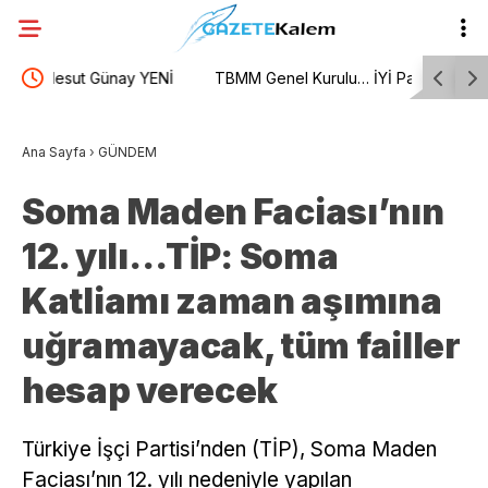
Nİ
TBMM Genel Kurulu… İYİ Partili Yaldır’dan “Islah
Burhaniye
olmayan failler için Suriye’de cezaevi inşa edelim”
toplu iş 
Ana Sayfa
›
GÜNDEM
önerisi
Soma Maden Faciası’nın
12. yılı…TİP: Soma
Katliamı zaman aşımına
uğramayacak, tüm failler
hesap verecek
Türkiye İşçi Partisi’nden (TİP), Soma Maden
Faciası’nın 12. yılı nedeniyle yapılan