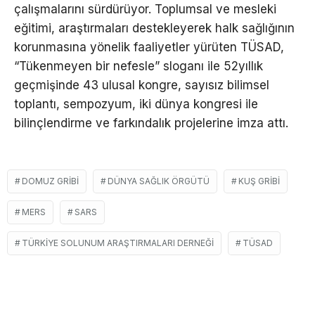
çalışmalarını sürdürüyor. Toplumsal ve mesleki
eğitimi, araştırmaları destekleyerek halk sağlığının
korunmasına yönelik faaliyetler yürüten TÜSAD,
“Tükenmeyen bir nefesle” sloganı ile 52yıllık
geçmişinde 43 ulusal kongre, sayısız bilimsel
toplantı, sempozyum, iki dünya kongresi ile
bilinçlendirme ve farkındalık projelerine imza attı.
DOMUZ GRIBI
DÜNYA SAĞLIK ÖRGÜTÜ
KUŞ GRIBI
MERS
SARS
TÜRKIYE SOLUNUM ARAŞTIRMALARI DERNEĞI
TÜSAD