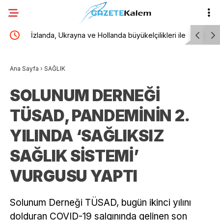
ne
İzlanda, Ukrayna ve Hollanda büyükelçilikleri ile
Öğrenci a
in
BM Cenevre Ofisi Daimi Temsilciliği’ne atama
Gazete’de
Ana Sayfa
›
SAĞLIK
SOLUNUM DERNEĞİ
TÜSAD, PANDEMİNİN 2.
YILINDA ‘SAĞLIKSIZ
SAĞLIK SİSTEMİ’
VURGUSU YAPTI
Solunum Derneği TÜSAD, bugün ikinci yılını
dolduran COVID-19 salgınında gelinen son