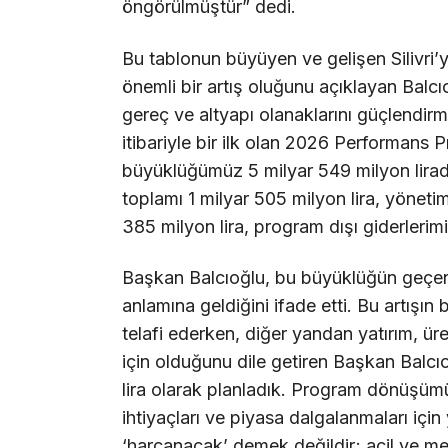
öngörülmüştür” dedi.
Bu tablonun büyüyen ve gelişen Silivri’
önemli bir artış oluğunu açıklayan Balcı
gereç ve altyapı olanaklarını güçlendir
itibariyle bir ilk olan 2026 Performans
büyüklüğümüz 5 milyar 549 milyon lirad
toplamı 1 milyar 505 milyon lira, yönet
385 milyon lira, program dışı giderlerimi
Başkan Balcıoğlu, bu büyüklüğün geçen y
anlamına geldiğini ifade etti. Bu artışın 
telafi ederken, diğer yandan yatırım, ü
için olduğunu dile getiren Başkan Balcı
lira olarak planladık. Program dönüşümün
ihtiyaçları ve piyasa dalgalanmaları içi
‘harcanacak’ demek değildir; acil ve mec