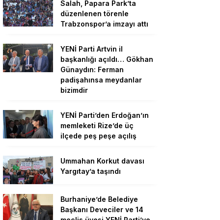
Salah, Papara Park’ta
düzenlenen törenle
Trabzonspor’a imzayı attı
YENİ Parti Artvin il
başkanlığı açıldı… Gökhan
Günaydın: Ferman
padişahınsa meydanlar
bizimdir
YENİ Parti’den Erdoğan’ın
memleketi Rize’de üç
ilçede peş peşe açılış
Ummahan Korkut davası
Yargıtay’a taşındı
Burhaniye’de Belediye
Başkanı Deveciler ve 14
meclis üyesi YENİ Parti’ye