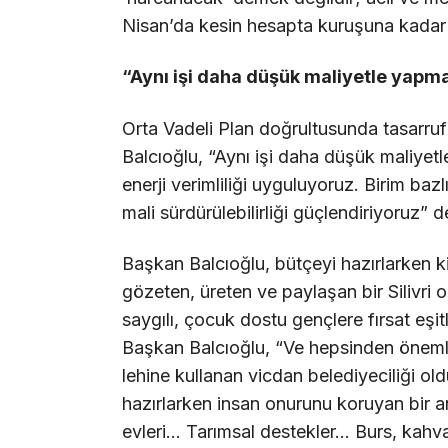
Nisan’da kesin hesapta kuruşuna kadar a
“Aynı işi daha düşük maliyetle yapmak
Orta Vadeli Plan doğrultusunda tasarruf
Balcıoğlu, “Aynı işi daha düşük maliyetle
enerji verimliliği uyguluyoruz. Birim baz
mali sürdürülebilirliği güçlendiriyoruz” d
Başkan Balcıoğlu, bütçeyi hazırlarken k
gözeten, üreten ve paylaşan bir Silivri 
saygılı, çocuk dostu gençlere fırsat eşitl
Başkan Balcıoğlu, “Ve hepsinden önemlis
lehine kullanan vicdan belediyeciliği o
hazırlarken insan onurunu koruyan bir anl
evleri… Tarımsal destekler… Burs, kahva