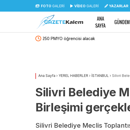
FOTO
GALERİ
VİDEO
GALERİ
YAZARLAR
ANA
GÜNDEM
SAYFA
acak
Tayfun Kahraman’dan kızı Vera’ya doğum gü
Ana Sayfa
›
YEREL HABERLER
›
İSTANBUL
›
Silivri Bel
Silivri Belediye Me
Birleşimi gerçekl
Silivri Belediye Meclis Toplantıs