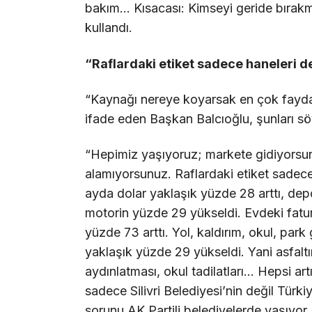
bakım… Kısacası: Kimseyi geride bırakma
kullandı.
“Raflardaki etiket sadece haneleri de
“Kaynağı nereye koyarsak en çok fayda ü
ifade eden Başkan Balcıoğlu, şunları sö
“Hepimiz yaşıyoruz; markete gidiyorsun
alamıyorsunuz. Raflardaki etiket sadece 
ayda dolar yaklaşık yüzde 28 arttı, de
motorin yüzde 29 yükseldi. Evdeki fatura
yüzde 73 arttı. Yol, kaldırım, okul, park g
yaklaşık yüzde 29 yükseldi. Yani asfalt
aydınlatması, okul tadilatları… Hepsi art
sadece Silivri Belediyesi’nin değil Türki
sorunu AK Partili belediyelerde yaşıyor,