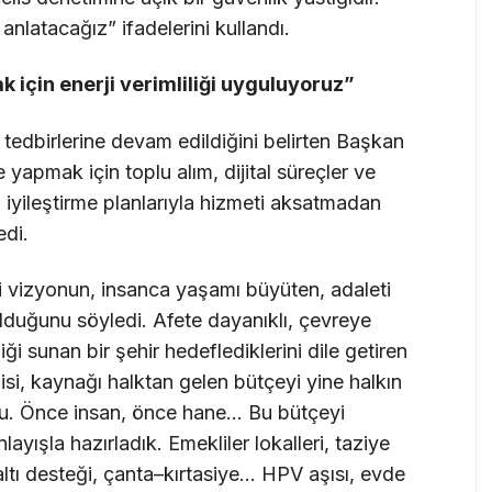
nlatacağız” ifadelerini kullandı.
 için enerji verimliliği uyguluyoruz”
 tedbirlerine devam edildiğini belirten Başkan
 yapmak için toplu alım, dijital süreçler ve
lı iyileştirme planlarıyla hizmeti aksatmadan
edi.
i vizyonun, insanca yaşamı büyüten, adaleti
olduğunu söyledi. Afete dayanıklı, çevreye
iği sunan bir şehir hedeflediklerini dile getiren
i, kaynağı halktan gelen bütçeyi yine halkın
ldu. Önce insan, önce hane… Bu bütçeyi
ayışla hazırladık. Emekliler lokalleri, taziye
ltı desteği, çanta–kırtasiye… HPV aşısı, evde