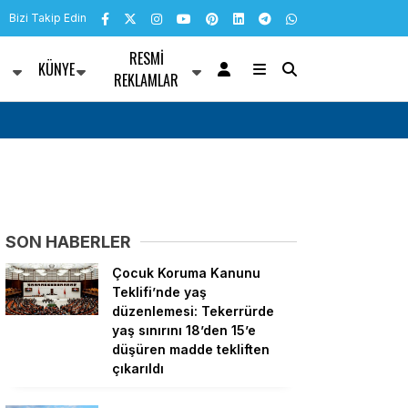
Bizi Takip Edin
RESMI
KÜNYE
R
REKLAMLAR
şıyordur
TBMM Genel Kurulu… Çocuk Koruma Kanunu 
muhalefetten “cezalandırma odaklı” eleştiri
SON HABERLER
Çocuk Koruma Kanunu
Teklifi’nde yaş
düzenlemesi: Tekerrürde
yaş sınırını 18’den 15’e
düşüren madde tekliften
çıkarıldı