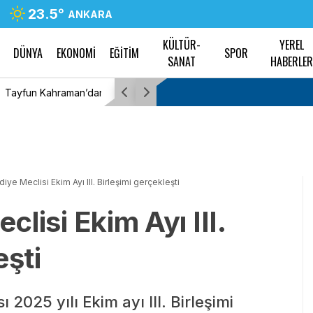
23.5
°
ANKARA
KÜLTÜR-
YEREL
DÜNYA
EKONOMİ
EĞİTİM
SPOR
SANAT
HABERLE
nü mesajı
Bülent Kuşoğlu: CHP’yi bölenler Sarayla çalı
ediye Meclisi Ekim Ayı III. Birleşimi gerçekleşti
clisi Ekim Ayı III.
eşti
ı 2025 yılı Ekim ayı III. Birleşimi