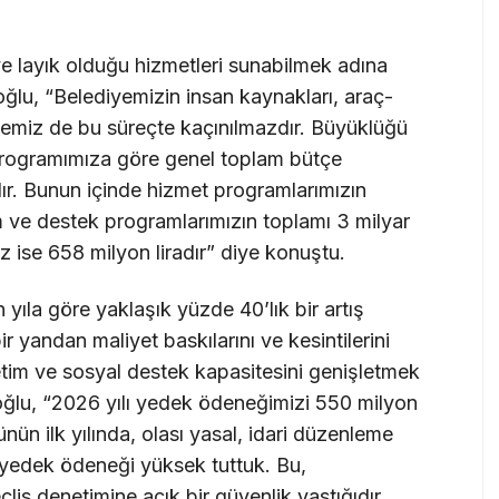
ye layık olduğu hizmetleri sunabilmek adına
oğlu, “Belediyemizin insan kaynakları, araç-
memiz de bu süreçte kaçınılmazdır. Büyüklüğü
 Programımıza göre genel toplam bütçe
ır. Bunun içinde hizmet programlarımızın
im ve destek programlarımızın toplamı 3 milyar
z ise 658 milyon liradır” diye konuştu.
ıla göre yaklaşık yüzde 40’lık bir artış
bir yandan maliyet baskılarını ve kesintilerini
retim ve sosyal destek kapasitesini genişletmek
oğlu, “2026 yılı yedek ödeneğimizi 550 milyon
ün ilk yılında, olası yasal, idari düzenleme
n yedek ödeneği yüksek tuttuk. Bu,
lis denetimine açık bir güvenlik yastığıdır.