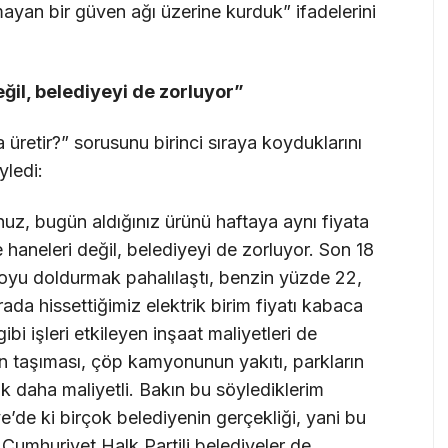
yan bir güven ağı üzerine kurduk” ifadelerini
ğil, belediyeyi de zorluyor”
retir?” sorusunu birinci sıraya koyduklarını
yledi:
uz, bugün aldığınız ürünü haftaya aynı fiyata
haneleri değil, belediyeyi de zorluyor. Son 18
poyu doldurmak pahalılaştı, benzin yüzde 22,
da hissettiğimiz elektrik birim fiyatı kabaca
ibi işleri etkileyen inşaat maliyetleri de
ın taşıması, çöp kamyonunun yakıtı, parkların
ık daha maliyetli. Bakın bu söylediklerim
ye’de ki birçok belediyenin gerçekliği, yani bu
 Cumhuriyet Halk Partili belediyeler de