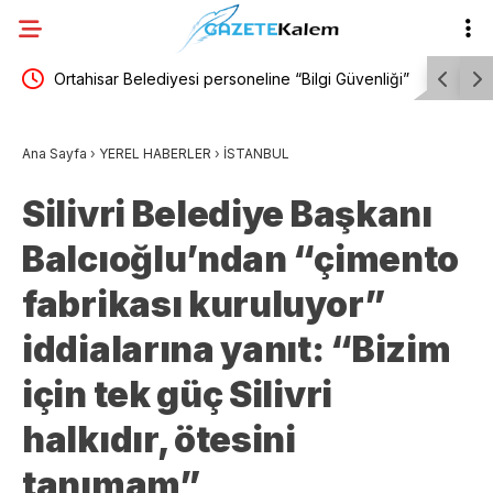
57
Ortahisar Belediyesi personeline “Bilgi Güvenliği”
Bodrum Be
tti
eğitimi verildi
dönemi t
Ana Sayfa
›
YEREL HABERLER
›
İSTANBUL
Silivri Belediye Başkanı
Balcıoğlu’ndan “çimento
fabrikası kuruluyor”
iddialarına yanıt: “Bizim
için tek güç Silivri
halkıdır, ötesini
tanımam”