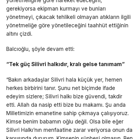
yönetmeliğine göre hareket edeceğini,
gerekiyorsa ekipman kurmayı ve bunları
yönetmeyi, çıkacak tehlikeli olmayan atıkların ilgili
yönetmeliğe göre yönetileceğini taahhüt ettiğinin
altını çizdi.
Balcıoğlu, şöyle devam etti:
“Tek güç Silivri halkıdır, kralı gelse tanımam”
“Bakın arkadaşlar Silivri hala küçük yer, hemen
herkes birbirini tanır. Şunu net biçimde ifade
edeyim sizlere; Silivri halkı bize güvendi, takdir
etti. Allah da nasip etti bize bu makamı. Şu anda
Milletimizin emanetine sahip çıkmaya çalışıyoruz.
Kimse benim babamın oğlu değil. Olsa bile eğer
Silivri Halkı’nın menfaatine zarar veriyorsa onun da
karşısında dururum. Kimsenin şüphesi olmasın. Ben