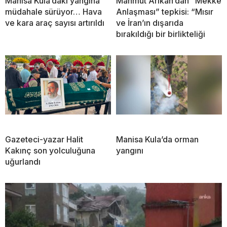
Manisa Kula’daki yangına
Mahmut Arıkan’dan “Mekke
müdahale sürüyor… Hava
Anlaşması” tepkisi: “Mısır
ve kara araç sayısı artırıldı
ve İran’ın dışarıda
bırakıldığı bir birlikteliği
Gazeteci-yazar Halit
Manisa Kula’da orman
Kakınç son yolculuğuna
yangını
uğurlandı