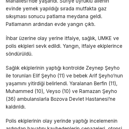
Mahallesi’nde yaşandı. Suriye uyruklu ailenin
evinde yemek yapıldığı sırada mutfakta gaz
sıkışması sonucu patlama meydana geldi.
Patlamanın ardından evde yangın çıktı.
İhbar üzerine olay yerine itfaiye, sağlık, UMKE ve
polis ekipleri sevk edildi. Yangın, itfaiye ekiplerince
söndürüldü.
Sağlık ekiplerinin yaptığı kontrolde Zeynep Şeyho
ile torunları Elif Şeyho (11) ve bebek Arif Şeyho’nun
yaşamını yitirdiği belirlendi. Yaralanan Berfin (11),
Muhammed (10), Veyso (10) ve Ramazan Şeyho
(36) ambulanslarla Bozova Devlet Hastanesi’ne
kaldırıldı.
Polis ekiplerinin olay yerinde yaptığı incelemenin
ardından hayatını kaybedenlerin cenazeleri, otopsi