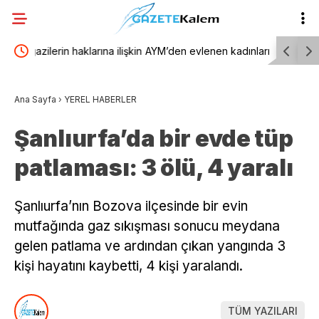
 ilişkin
AYM’den evlenen kadınların nüfus kaydına ilişkin
TBMM Gene
i ve
karar
yönelik d
Ana Sayfa
›
YEREL HABERLER
birliğiyle 
Şanlıurfa’da bir evde tüp
patlaması: 3 ölü, 4 yaralı
Şanlıurfa’nın Bozova ilçesinde bir evin
mutfağında gaz sıkışması sonucu meydana
gelen patlama ve ardından çıkan yangında 3
kişi hayatını kaybetti, 4 kişi yaralandı.
TÜM YAZILARI