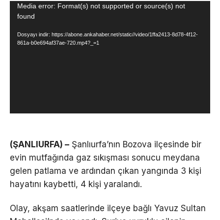
Video
Media error: Format(s) not supported or source(s) not
found
oynatıcı
Dosyayı indir: https://abone.ankahaber.net/static//video/1ffa2413-8d78-4f12-
861a-b0e694af37ae-720.mp4?_=1
(ŞANLIURFA) –
Şanlıurfa’nın Bozova ilçesinde bir
evin mutfağında gaz sıkışması sonucu meydana
gelen patlama ve ardından çıkan yangında 3 kişi
hayatını kaybetti, 4 kişi yaralandı.
Olay, akşam saatlerinde ilçeye bağlı Yavuz Sultan