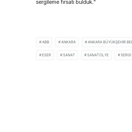
sergileme fırsatı bulduk.”
ABB
ANKARA
ANKARA BÜYÜKŞEHIR BEL
ESER
SANAT
SANATÖLYE
SERGI