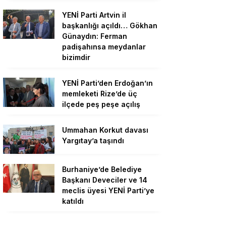
YENİ Parti Artvin il
başkanlığı açıldı… Gökhan
Günaydın: Ferman
padişahınsa meydanlar
bizimdir
YENİ Parti’den Erdoğan’ın
memleketi Rize’de üç
ilçede peş peşe açılış
Ummahan Korkut davası
Yargıtay’a taşındı
Burhaniye’de Belediye
Başkanı Deveciler ve 14
meclis üyesi YENİ Parti’ye
katıldı