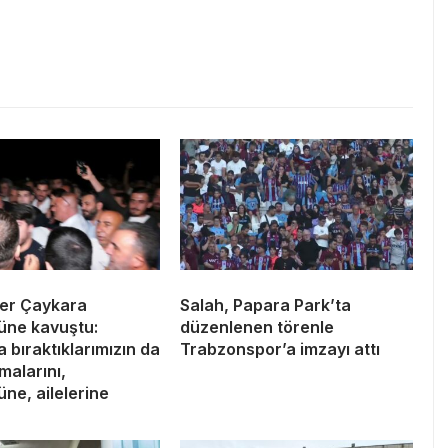
er Çaykara
Salah, Papara Park’ta
üne kavuştu:
düzenlenen törenle
 bıraktıklarımızın da
Trabzonspor’a imzayı attı
lmalarını,
ne, ailelerine