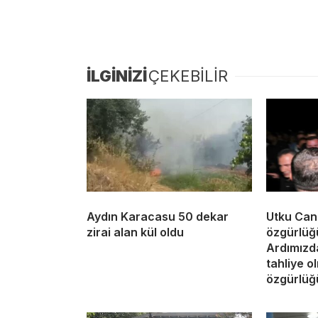
İLGİNİZİ
ÇEKEBİLİR
Aydın Karacasu 50 dekar
Utku Can
zirai alan kül oldu
özgürlüğ
Ardımızda
tahliye o
özgürlüğü