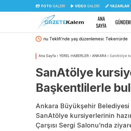
FOTO
GALERİ
VİDEO
GALERİ
YAZARLAR
ANA
GÜNDEM
SAYFA
emesi: Tekerrürde
Polis Akademisi 3 bin 250 PMYO öğrencisi al
 çıkarıldı
Ana Sayfa
›
YEREL HABERLER
›
ANKARA
›
SanAtölye kur
SanAtölye kursiye
Başkentlilerle bu
Ankara Büyükşehir Belediyesi 
SanAtölye kursiyerlerinin hazır
Çarşısı Sergi Salonu’nda ziyare