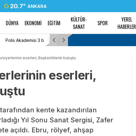
20.7
°
ANKARA
KÜLTÜR-
YEREL
DÜNYA
EKONOMİ
EĞİTİM
SPOR
SANAT
HABERLE
acak
Tayfun Kahraman’dan kızı Vera’ya doğum gü
siyerlerinin eserleri, Başkentlilerle buluştu
rlerinin eserleri,
luştu
tarafından kente kazandırılan
ladığı Yıl Sonu Sanat Sergisi, Zafer
te açıldı. Ebru, rölyef, ahşap