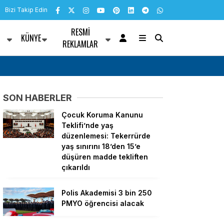
Bizi Takip Edin
RESMI
KÜNYE
R
REKLAMLAR
nü mesajı
Bülent Kuşoğlu: CHP’yi bölenler Sarayla çalı
SON HABERLER
Çocuk Koruma Kanunu
Teklifi’nde yaş
düzenlemesi: Tekerrürde
yaş sınırını 18’den 15’e
düşüren madde tekliften
çıkarıldı
Polis Akademisi 3 bin 250
PMYO öğrencisi alacak