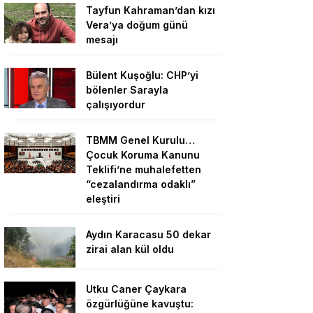
Tayfun Kahraman’dan kızı
Vera’ya doğum günü
mesajı
Bülent Kuşoğlu: CHP’yi
bölenler Sarayla
çalışıyordur
TBMM Genel Kurulu…
Çocuk Koruma Kanunu
Teklifi’ne muhalefetten
“cezalandırma odaklı”
eleştiri
Aydın Karacasu 50 dekar
zirai alan kül oldu
Utku Caner Çaykara
özgürlüğüne kavuştu: