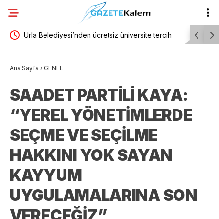
eli
Urla Belediyesi’nden ücretsiz üniversite tercih
Hayata ye
danışmanlığı
Semt Mer
Ana Sayfa
›
GENEL
SAADET PARTİLİ KAYA:
“YEREL YÖNETİMLERDE
SEÇME VE SEÇİLME
HAKKINI YOK SAYAN
KAYYUM
UYGULAMALARINA SON
VERECEĞİZ”