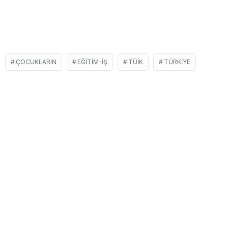
ÇOCUKLARIN
EĞITIM-İŞ
TÜIK
TÜRKIYE