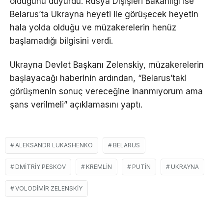
olduğunu duyurdu. Rusya Dışişleri Bakanlığı ise
Belarus’ta Ukrayna heyeti ile görüşecek heyetin
hala yolda olduğu ve müzakerelerin henüz
başlamadığı bilgisini verdi.
Ukrayna Devlet Başkanı Zelenskiy, müzakerelerin
başlayacağı haberinin ardından, “Belarus’taki
görüşmenin sonuç vereceğine inanmıyorum ama
şans verilmeli” açıklamasını yaptı.
ALEKSANDR LUKASHENKO
BELARUS
DMITRIY PESKOV
KREMLIN
PUTIN
UKRAYNA
VOLODIMIR ZELENSKIY