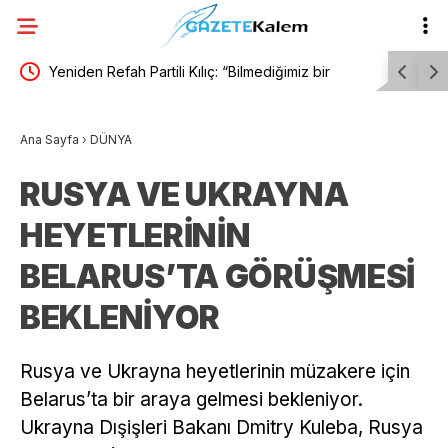
z
Yeniden Refah Partili Kılıç: “Bilmediğimiz bir
“Çerçeve 
kanuna evet oyu veremiyoruz”
Partili Ab
Ana Sayfa
›
DÜNYA
susacak, 
RUSYA VE UKRAYNA
HEYETLERİNİN
BELARUS’TA GÖRÜŞMESİ
BEKLENİYOR
Rusya ve Ukrayna heyetlerinin müzakere için
Belarus’ta bir araya gelmesi bekleniyor.
Ukrayna Dışişleri Bakanı Dmitry Kuleba, Rusya