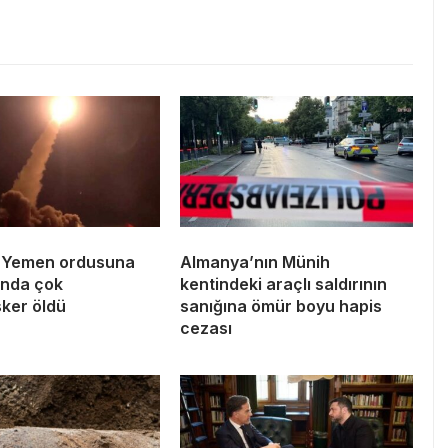
n Yemen ordusuna
Almanya’nın Münih
rında çok
kentindeki araçlı saldırının
sker öldü
sanığına ömür boyu hapis
cezası