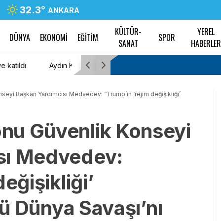
32.3
°
ANKARA
KÜLTÜR-
YEREL
DÜNYA
EKONOMİ
EĞİTİM
SPOR
SANAT
HABERLE
n gözyaşlarını
Mustafa Yağız Edik cinayetinde karar açıklandı
hapis cezasına çarptırıldı
eyi Başkan Yardımcısı Medvedev: “Trump’ın ‘rejim değişikliği’
nu Güvenlik Konseyi
sı Medvedev:
eğişikliği’
ncü Dünya Savaşı’nı