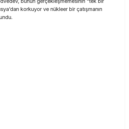
dvedev, bunun gerçekleşmemesinin “tek bir
usya’dan korkuyor ve nükleer bir çatışmanın
lundu.