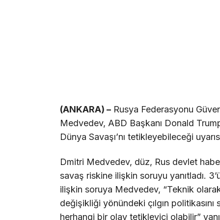
(ANKARA) –
Rusya Federasyonu Güvenl
Medvedev, ABD Başkanı Donald Trump’ın 
Dünya Savaşı’nı tetikleyebileceği uyarı
Dmitri Medvedev, düz, Rus devlet haber 
savaş riskine ilişkin soruyu yanıtladı.
ilişkin soruya Medvedev, “Teknik olarak
değişikliği yönündeki çılgın politikasın
herhangi bir olay tetikleyici olabilir” yanı