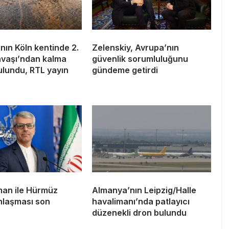
ın Köln kentinde 2.
Zelenskiy, Avrupa’nın
vaşı’ndan kalma
güvenlik sorumluluğunu
lundu, RTL yayın
gündeme getirdi
man ile Hürmüz
Almanya’nın Leipzig/Halle
nlaşması son
havalimanı’nda patlayıcı
düzenekli dron bulundu