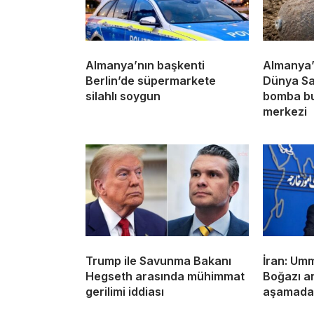
Almanya’nın başkenti
Almanya’n
Berlin’de süpermarkete
Dünya Sa
silahlı soygun
bomba bu
merkezi
Trump ile Savunma Bakanı
İran: Um
Hegseth arasında mühimmat
Boğazı a
gerilimi iddiası
aşamada