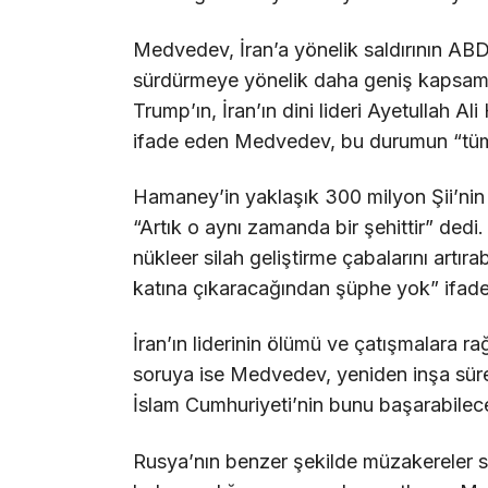
Medvedev, İran’a yönelik saldırının ABD 
sürdürmeye yönelik daha geniş kapsamlı
Trump’ın, İran’ın dini lideri Ayetullah A
ifade eden Medvedev, bu durumun “tüm Am
Hamaney’in yaklaşık 300 milyon Şii’nin
“Artık o aynı zamanda bir şehittir” ded
nükleer silah geliştirme çabalarını artırab
katına çıkaracağından şüphe yok” ifadele
İran’ın liderinin ölümü ve çatışmalara r
soruya ise Medvedev, yeniden inşa süre
İslam Cumhuriyeti’nin bunu başarabilece
Rusya’nın benzer şekilde müzakereler s