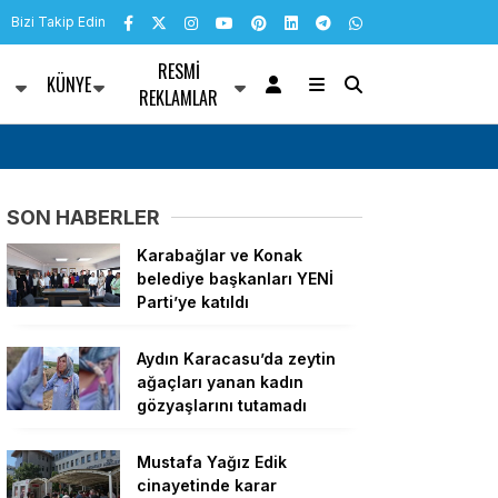
Bizi Takip Edin
RESMI
KÜNYE
R
REKLAMLAR
: Sanık 16 yıl 11 ay
Adıyaman Belediyesi’nden üniversiteyi kaza
TL’ye kadar destek
SON HABERLER
Karabağlar ve Konak
belediye başkanları YENİ
Parti’ye katıldı
Aydın Karacasu’da zeytin
ağaçları yanan kadın
gözyaşlarını tutamadı
Mustafa Yağız Edik
cinayetinde karar