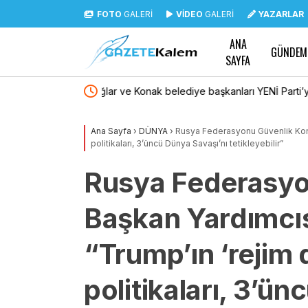
FOTO
GALERİ
VİDEO
GALERİ
YAZARLAR
ANA
GÜNDEM
SAYFA
Parti’ye katıldı
Aydın Karacasu’da zeytin ağaçları yanan kadı
tutamadı
Ana Sayfa
›
DÜNYA
›
Rusya Federasyonu Güvenlik Kons
politikaları, 3’üncü Dünya Savaşı’nı tetikleyebilir”
Rusya Federasyo
Başkan Yardımcı
“Trump’ın ‘rejim d
politikaları, 3’ü