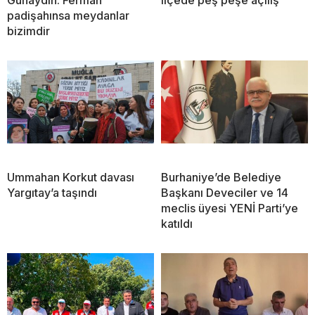
Günaydın: Ferman
ilçede peş peşe açılış
padişahınsa meydanlar
bizimdir
Ummahan Korkut davası
Burhaniye’de Belediye
Yargıtay’a taşındı
Başkanı Deveciler ve 14
meclis üyesi YENİ Parti’ye
katıldı