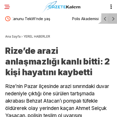
Polis Akademisi 3 bin 250 PMYO öğrencisi alacak
Tayfun K
 15’e
mesajı
Ana Sayfa
›
YEREL HABERLER
Rize’de arazi
anlaşmazlığı kanlı bitti: 2
kişi hayatını kaybetti
Rize’nin Pazar ilçesinde arazi sınırındaki duvar
nedeniyle çıktığı öne sürülen tartışmada
akrabası Behzat Atacan’ı pompalı tüfekle
öldürerek olay yerinden kaçan Ahmet Selçuk
Yaşacan, polisin teslim ol uyarısını