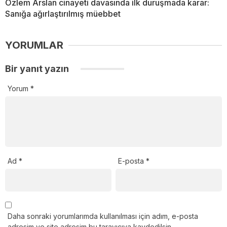
Özlem Arslan cinayeti davasında ilk duruşmada karar:
Sanığa ağırlaştırılmış müebbet
YORUMLAR
Bir yanıt yazın
Yorum
*
Ad
*
E-posta
*
Daha sonraki yorumlarımda kullanılması için adım, e-posta
adresim ve site adresim bu tarayıcıya kaydedilsin.