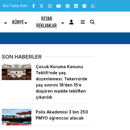
Bizi Takip Edin
RESMI
KÜNYE
R
REKLAMLAR
nü mesajı
Bülent Kuşoğlu: CHP’yi bölenler Sarayla çalı
SON HABERLER
Çocuk Koruma Kanunu
Teklifi’nde yaş
düzenlemesi: Tekerrürde
yaş sınırını 18’den 15’e
düşüren madde tekliften
çıkarıldı
Polis Akademisi 3 bin 250
PMYO öğrencisi alacak