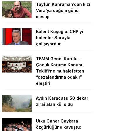
Tayfun Kahraman’dan kızı
Vera’ya doğum günü
mesajı
Bülent Kuşoğlu: CHP’yi
bölenler Sarayla
çalışıyordur
TBMM Genel Kurulu…
Çocuk Koruma Kanunu
Teklifi’ne muhalefetten
“cezalandırma odaklı”
eleştiri
Aydın Karacasu 50 dekar
zirai alan kül oldu
Utku Caner Çaykara
özgürlüğüne kavuştu: