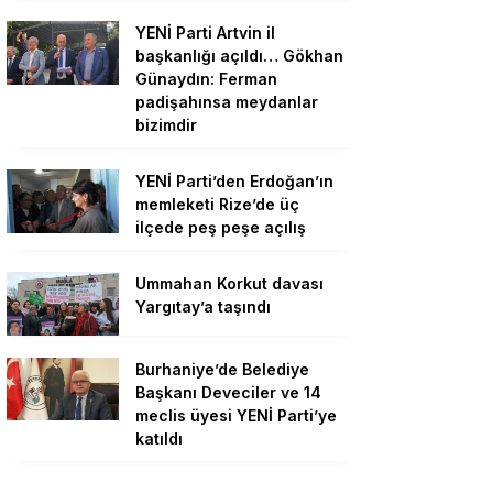
YENİ Parti Artvin il
başkanlığı açıldı… Gökhan
Günaydın: Ferman
padişahınsa meydanlar
bizimdir
YENİ Parti’den Erdoğan’ın
memleketi Rize’de üç
ilçede peş peşe açılış
Ummahan Korkut davası
Yargıtay’a taşındı
Burhaniye’de Belediye
Başkanı Deveciler ve 14
meclis üyesi YENİ Parti’ye
katıldı