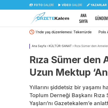
FOTO
GALERİ
VİDEO
GALERİ
YAZARLAR
ANA
GÜNDEM
SAYFA
emesi: Tekerrürde
Polis Akademisi 3 bin 250 PMYO öğrencisi al
 çıkarıldı
Ana Sayfa
›
KÜLTÜR-SANAT
›
Rıza Sümer den Annelere
Rıza Sümer den A
Uzun Mektup ‘Ann
Yıllarını şiddetsiz bir yaşamı
Toplum Derneği Başkanı Rıza S
Yaşları’nı Gazetekalem’e anlatt