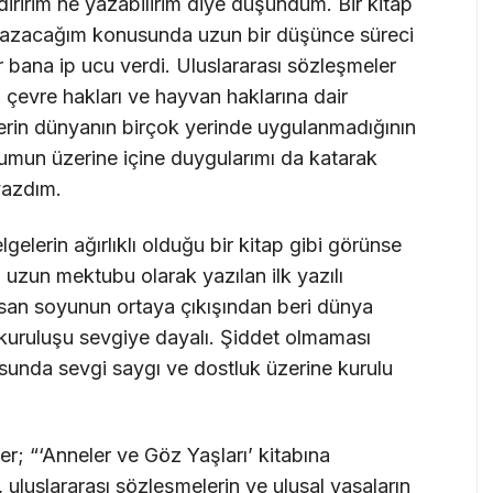
diririm ne yazabilirim diye düşündüm. Bir kitap
yazacağım konusunda uzun bir düşünce süreci
 bana ip ucu verdi. Uluslararası sözleşmeler
, çevre hakları ve hayvan haklarına dair
erin dünyanın birçok yerinde uygulanmadığının
mun üzerine içine duygularımı da katarak
 yazdım.
lgelerin ağırlıklı olduğu bir kitap gibi görünse
 uzun mektubu olarak yazılan ilk yazılı
san soyunun ortaya çıkışından beri dünya
 kuruluşu sevgiye dayalı. Şiddet olmaması
usunda sevgi saygı ve dostluk üzerine kurulu
; “‘Anneler ve Göz Yaşları’ kitabına
, uluslararası sözleşmelerin ve ulusal yasaların