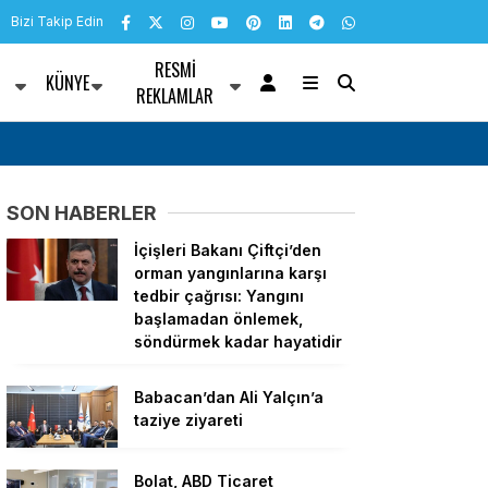
Bizi Takip Edin
RESMI
KÜNYE
R
REKLAMLAR
: 100 milyar dolarlık
YENİ Partili Bulut’tan Buca ve Aliağa cezaevl
SON HABERLER
İçişleri Bakanı Çiftçi’den
orman yangınlarına karşı
tedbir çağrısı: Yangını
başlamadan önlemek,
söndürmek kadar hayatidir
Babacan’dan Ali Yalçın’a
taziye ziyareti
Bolat, ABD Ticaret