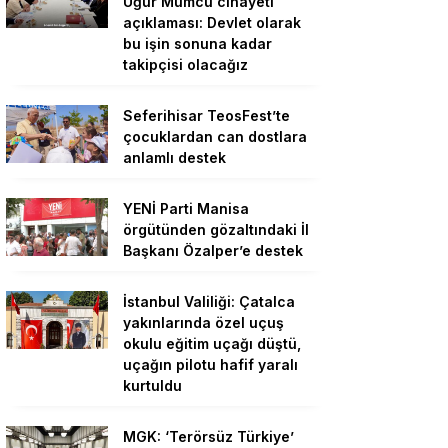
Uğur Mumcu cinayeti
açıklaması: Devlet olarak
bu işin sonuna kadar
takipçisi olacağız
Seferihisar TeosFest’te
çocuklardan can dostlara
anlamlı destek
YENİ Parti Manisa
örgütünden gözaltındaki İl
Başkanı Özalper’e destek
İstanbul Valiliği: Çatalca
yakınlarında özel uçuş
okulu eğitim uçağı düştü,
uçağın pilotu hafif yaralı
kurtuldu
MGK: ‘Terörsüz Türkiye’