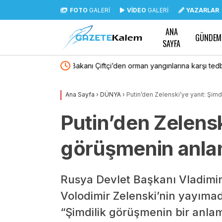
FOTO
GALERİ
VİDEO
GALERİ
YAZARLAR
ANA
GÜNDEM
SAYFA
rşı tedbir çağrısı:
Babacan’dan Ali Yalçın’a taziye ziyareti
r hayatidir
Ana Sayfa
›
DÜNYA
›
Putin’den Zelenski’ye yanıt: Şim
Putin’den Zelensk
görüşmenin anla
Rusya Devlet Başkanı Vladim
Volodimir Zelenski’nin yayımad
“Şimdilik görüşmenin bir anlamı