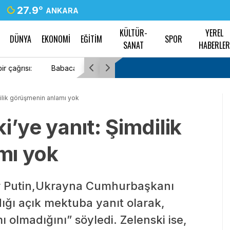
27.9
°
ANKARA
KÜLTÜR-
YEREL
DÜNYA
EKONOMİ
EĞİTİM
SPOR
SANAT
HABERLE
Bolat, ABD Ticaret Temsilcisi Greer ile görüştü
ticaret hedefi ele alındı
dilik görüşmenin anlamı yok
i’ye yanıt: Şimdilik
mı yok
ir Putin,Ukrayna Cumhurbaşkanı
ığı açık mektuba yanıt olarak,
 olmadığını” söyledi. Zelenski ise,