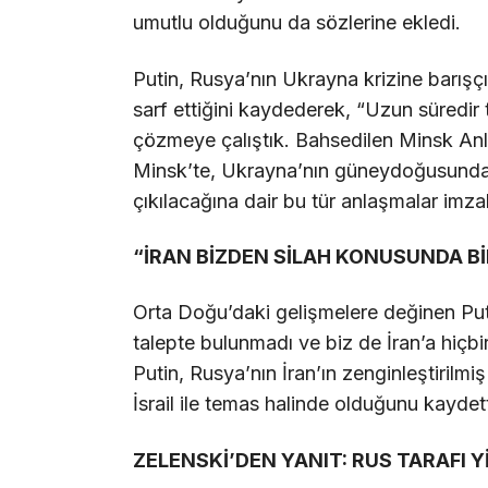
umutlu olduğunu da sözlerine ekledi.
Putin, Rusya’nın Ukrayna krizine barışç
sarf ettiğini kaydederek, “Uzun süredir t
çözmeye çalıştık. Bahsedilen Minsk Anl
Minsk’te, Ukrayna’nın güneydoğusunda 
çıkılacağına dair bu tür anlaşmalar imza
“İRAN BİZDEN SİLAH KONUSUNDA B
Orta Doğu’daki gelişmelere değinen Puti
talepte bulunmadı ve biz de İran’a hiçbir
Putin, Rusya’nın İran’ın zenginleştiril
İsrail ile temas halinde olduğunu kaydett
ZELENSKİ’DEN YANIT: RUS TARAFI Y