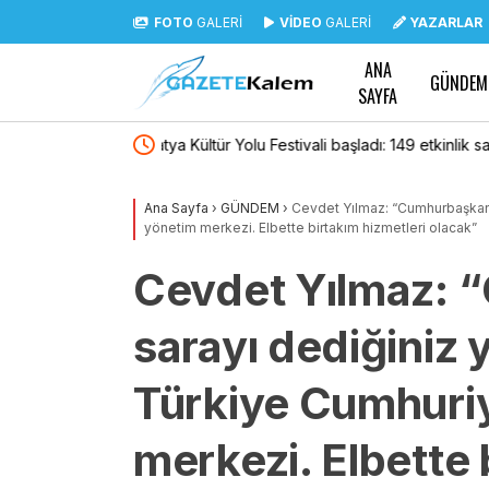
FOTO
GALERİ
VİDEO
GALERİ
YAZARLAR
ANA
GÜNDEM
SAYFA
nlik sanatseverlerle
Gazeteci Duygu Öksüz Canova son yolculuğ
Ana Sayfa
›
GÜNDEM
›
Cevdet Yılmaz: “Cumhurbaşkanlı
yönetim merkezi. Elbette birtakım hizmetleri olacak”
Cevdet Yılmaz: 
sarayı dediğiniz 
Türkiye Cumhuriy
merkezi. Elbette 