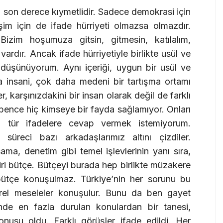
eti son derece kıymetlidir. Sadece demokrasi için
işim için de ifade hürriyeti olmazsa olmazdır.
Bizim hoşumuza gitsin, gitmesin, katılalım,
ardır. Ancak ifade hürriyetiyle birlikte usül ve
üşünüyorum. Aynı içeriği, uygun bir usül ve
a insani, çok daha medeni bir tartışma ortamı
r, karşınızdakini bir insan olarak değil de farklı
e bence hiç kimseye bir fayda sağlamıyor. Onları
 o tür ifadelere cevap vermek istemiyorum.
üreci bazı arkadaşlarımız altını çizdiler.
ma, denetim gibi temel işlevlerinin yanı sıra,
ri bütçe. Bütçeyi burada hep birlikte müzakere
bütçe konuşulmaz. Türkiye’nin her sorunu bu
erel meseleler konuşulur. Bunu da ben gayet
nde en fazla durulan konulardan bir tanesi,
usu oldu. Farklı görüşler ifade edildi. Her