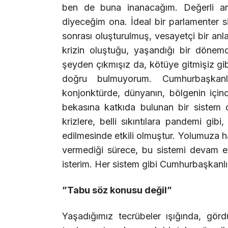
ben de buna inanacağım. Değerli ar
diyeceğim ona. İdeal bir parlamenter sis
sonrası oluşturulmuş, vesayetçi bir anl
krizin oluştuğu, yaşandığı bir dönem
şeyden çıkmışız da, kötüye gitmişiz gib
doğru bulmuyorum. Cumhurbaşkanlı
konjonktürde, dünyanın, bölgenin içind
bekasına katkıda bulunan bir sistem ol
krizlere, belli sıkıntılara pandemi gibi
edilmesinde etkili olmuştur. Yolumuza h
vermediği sürece, bu sistemi devam e
isterim. Her sistem gibi Cumhurbaşkanlığ
”Tabu söz konusu değil”
Yaşadığımız tecrübeler ışığında, gördü