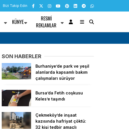
Bizi Takip Edin
RESMI
KÜNYE
R
REKLAMLAR
mesleğe dönüştürdü: “Bu
CHP’li Kılınç Marmaray’daki intihar olaylar
nanıyorum”
SON HABERLER
Burhaniye’de park ve yeşil
alanlarda kapsamlı bakım
çalışmaları sürüyor
Bursa’da Fetih coşkusu
Keles’e taşındı
Çekmeköy’de inşaat
kazısında hafriyat çöktü:
32 kişi tedbir amaçlı