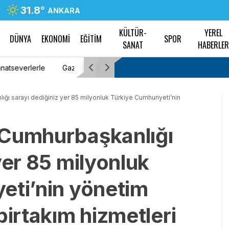
31.8
°
ANKARA
KÜLTÜR-
YEREL
DÜNYA
EKONOMİ
EĞİTİM
SPOR
SANAT
HABERLE
una uğurlandı
Tır şoförü Keziban Say, çocukluk hayalini 
mesleği erkeklerden daha iyi yaptığımıza i
ğı sarayı dediğiniz yer 85 milyonluk Türkiye Cumhuriyeti’nin
“Cumhurbaşkanlığı
yer 85 milyonluk
eti’nin yönetim
birtakım hizmetleri