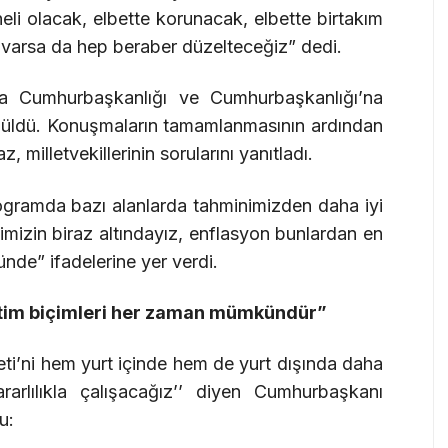
oneli olacak, elbette korunacak, elbette birtakım
y varsa da hep beraber düzelteceğiz” dedi.
Cumhurbaşkanlığı ve Cumhurbaşkanlığı’na
üşüldü. Konuşmaların tamamlanmasının ardından
milletvekillerinin sorularını yanıtladı.
ogramda bazı alanlarda tahminimizden daha iyi
mizin biraz altındayız, enflasyon bunlardan en
tünde” ifadelerine yer verdi.
etim biçimleri her zaman mümkündür”
i’ni hem yurt içinde hem de yurt dışında daha
arlılıkla çalışacağız’’ diyen Cumhurbaşkanı
u: