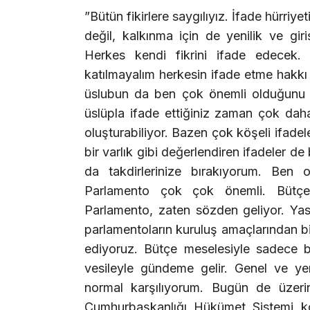
”Bütün fikirlere saygılıyız. İfade hürriy
değil, kalkınma için de yenilik ve gir
Herkes kendi fikrini ifade edecek. 
katılmayalım herkesin ifade etme hakkı v
üslubun da ben çok önemli olduğunu d
üslüpla ifade ettiğiniz zaman çok dah
oluşturabiliyor. Bazen çok köşeli ifadele
bir varlık gibi değerlendiren ifadeler d
da takdirlerinize bırakıyorum. Ben
Parlamento çok çok önemli. Bütçe s
Parlamento, zaten sözden geliyor. Yasa
parlamentoların kuruluş amaçlarından bi
ediyoruz. Bütçe meselesiyle sadece 
vesileyle gündeme gelir. Genel ve y
normal karşılıyorum. Bugün de üzeri
Cumhurbaşkanlığı Hükümet Sistemi kon