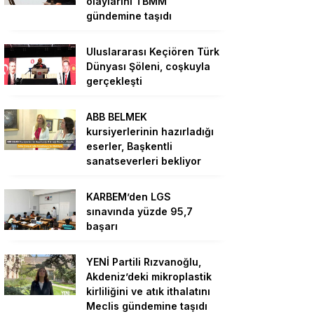
olaylarını TBMM
gündemine taşıdı
Uluslararası Keçiören Türk
Dünyası Şöleni, coşkuyla
gerçekleşti
ABB BELMEK
kursiyerlerinin hazırladığı
eserler, Başkentli
sanatseverleri bekliyor
KARBEM’den LGS
sınavında yüzde 95,7
başarı
YENİ Partili Rızvanoğlu,
Akdeniz’deki mikroplastik
kirliliğini ve atık ithalatını
Meclis gündemine taşıdı