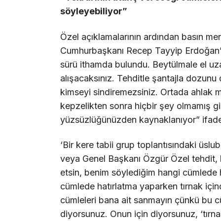
söyleyebiliyor”
Özel açıklamalarının ardından basın mens
Cumhurbaşkanı Recep Tayyip Erdoğan’ın
sürü ithamda bulundu. Beytülmale el u
alışacaksınız. Tehditle şantajla dozunu d
kimseyi sindiremezsiniz. Ortada ahlak mı
kepzelikten sonra hiçbir şey olmamış g
yüzsüzlüğünüzden kaynaklanıyor” ifadele
‘Bir kere tabii grup toplantısındaki üsl
veya Genel Başkanı Özgür Özel tehdit, 
etsin, benim söylediğim hangi cümled
cümlede hatırlatma yaparken tırnak için
cümleleri bana ait sanmayın çünkü bu c
diyorsunuz. Onun için diyorsunuz, ‘tırna