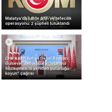
Malatya’da sahte altın ve tefecilik
operasyonu: 2 şüpheli tutuklandı
CHP Kadın Kolları Genel Başkanı
Gülsever’den iktidara “İstanbul
Sözleşmesi’ni yeniden yürürlüğü
koyun” çağrısı