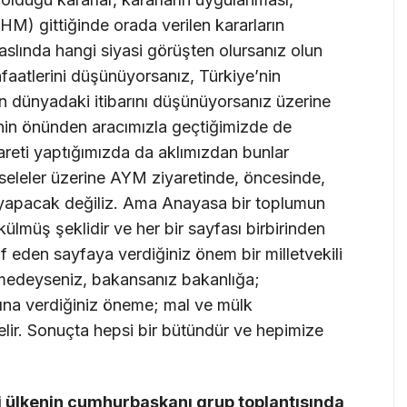
M) gittiğinde orada verilen kararların
aslında hangi siyasi görüşten olursanız olun
faatlerini düşünüyorsanız, Türkiye’nin
n dünyadaki itibarını düşünüyorsanız üzerine
nin önünden aracımızla geçtiğimizde de
yareti yaptığımızda da aklımızdan bunlar
eseleler üzerine AYM ziyaretinde, öncesinde,
 yapacak değiliz. Ama Anayasa bir toplumun
külmüş şeklidir ve her bir sayfası birbirinden
rif eden sayfaya verdiğiniz önem bir milletvekili
tmedeyseniz, bakansanız bakanlığa;
na verdiğiniz öneme; mal ve mülk
elir. Sonuçta hepsi bir bütündür ve hepimize
i ülkenin cumhurbaşkanı grup toplantısında