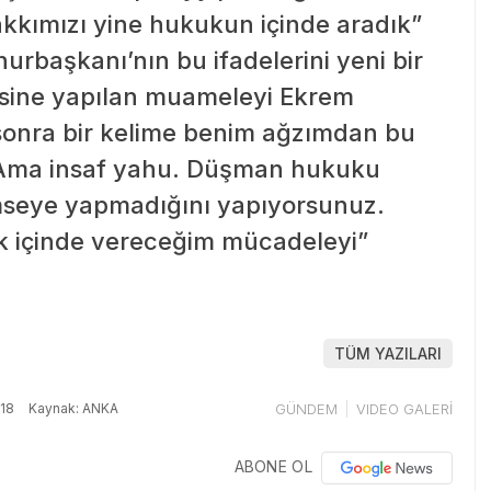
kkımızı yine hukukun içinde aradık”
hurbaşkanı’nın bu ifadelerini yeni bir
sine yapılan muameleyi Ekrem
onra bir kelime benim ağzımdan bu
 Ama insaf yahu. Düşman hukuku
mseye yapmadığını yapıyorsunuz.
k içinde vereceğim mücadeleyi”
TÜM YAZILARI
18
Kaynak: ANKA
GÜNDEM
VIDEO GALERİ
ABONE OL