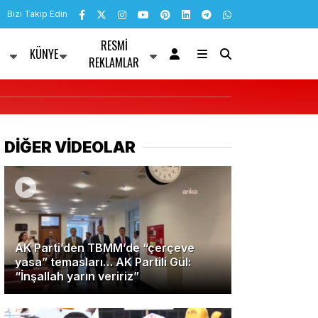
Bizi Takip Edin
RESMI
KÜNYE
R
REKLAMLAR
DİĞER VİDEOLAR
AK Parti’den TBMM’de “çerçeve
yasa” temasları… AK Partili Gül:
“İnşallah yarın veririz”