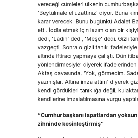
vereceği cümleleri ülkenin cumhurbaşkan
‘Beytülmale el uzattınız’ diyor. Buna 
karar verecek. Bunu bugünkü Adalet Ba
etti. İddia etmek için lazım olan bir kişi
dedi, ‘Ladin’ dedi, ‘Meşe’ dedi. Gizli tan
vazgeçti. Sonra o gizli tanık ifadeleriyle 
altında iftiracı yapmaya çalıştı. Dün itiba
yönlendirmesiyle’ diyerek ifadelerinden 
Aktaş davasında, ‘Yok, görmedim. Sad
yazmışlar. Altına imza attım’ diyerek gi
kendi gördükleri tanıklığa değil, kulakta
kendilerine imzalatılmasına vurgu yaptıla
“Cumhurbaşkanı ispatlardan yoksun
zihninde kesinleştirmiş”