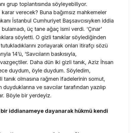
ı grup toplantısında söyleyebiliyor.
kim karar verecek? Buna bağımsız mahkemeler
kanı İstanbul Cumhuriyet Başsavcısıyken iddia
yi bulamadı, üç tane ağaç ismi verdi. ‘Çınar’
ıklara söyletti. O gizli tanıklar söylediğinden
tutukladıklarını zorlayarak onları itirafçı sözü
rıyla 14’ü, ‘Savcıların baskısıyla,
vazgeçtiler. Daha dün iki gizli tanık, Aziz İhsan
ece duydum, öyle duydum. Söyledim,
zli tanık olmasına rağmen ifadelerinin somut,
n duyduklarına ve savcılar tarafından yazılıp
r. Böyle bir yerdeyiz.
 bir iddianameye dayanarak hükmü kendi