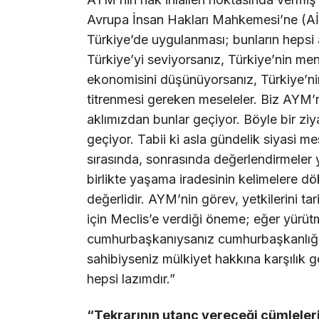
Avrupa İnsan Hakları Mahkemesi’ne (AİH
Türkiye’de uygulanması; bunların hepsi 
Türkiye’yi seviyorsanız, Türkiye’nin men
ekonomisini düşünüyorsanız, Türkiye’ni
titrenmesi gereken meseleler. Biz AYM’
aklımızdan bunlar geçiyor. Böyle bir zi
geçiyor. Tabii ki asla gündelik siyasi m
sırasında, sonrasında değerlendirmeler
birlikte yaşama iradesinin kelimelere dö
değerlidir. AYM’nin görev, yetkilerini ta
için Meclis’e verdiği öneme; eğer yürü
cumhurbaşkanıysanız cumhurbaşkanlığı
sahibiyseniz mülkiyet hakkına karşılık g
hepsi lazımdır.”
“Tekrarının utanç vereceği cümleler