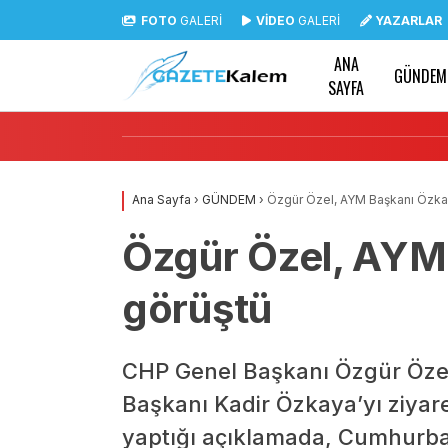
FOTO
GALERİ
VİDEO
GALERİ
YAZARLAR
ANA
GÜNDEM
SAYFA
Ana Sayfa
›
GÜNDEM
›
Özgür Özel, AYM Başkanı Özkay
Özgür Özel, AYM 
görüştü
CHP Genel Başkanı Özgür Öze
Başkanı Kadir Özkaya’yı ziyare
yaptığı açıklamada, Cumhurba