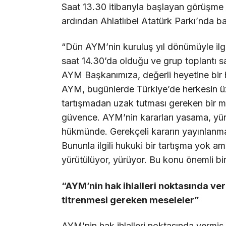
Saat 13.30 itibarıyla başlayan görüşme y
ardından Ahlatlıbel Atatürk Parkı’nda ba
“Dün AYM’nin kuruluş yıl dönümüyle ilgi
saat 14.30’da olduğu ve grup toplantı sa
AYM Başkanımıza, değerli heyetine bir h
AYM, bugünlerde Türkiye’de herkesin üze
tartışmadan uzak tutması gereken bir 
güvence. AYM’nin kararları yasama, yür
hükmünde. Gerekçeli kararın yayınlanm
Bununla ilgili hukuki bir tartışma yok 
yürütülüyor, yürüyor. Bu konu önemli 
“AYM’nin hak ihlalleri noktasında ve
titrenmesi gereken meseleler”
AYM’nin hak ihlalleri noktasında vermiş 