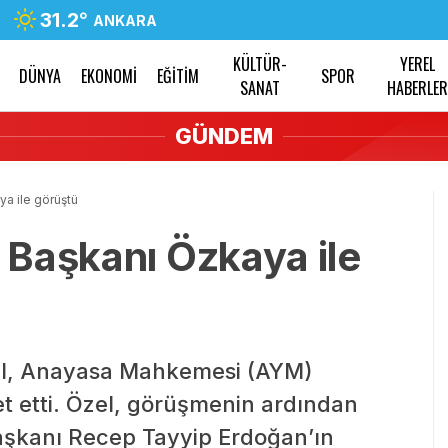
31.2
°
ANKARA
KÜLTÜR-
YEREL
DÜNYA
EKONOMİ
EĞİTİM
SPOR
SANAT
HABERLE
GÜNDEM
a ile görüştü
Başkanı Özkaya ile
l, Anayasa Mahkemesi (AYM)
t etti. Özel, görüşmenin ardından
şkanı Recep Tayyip Erdoğan’ın