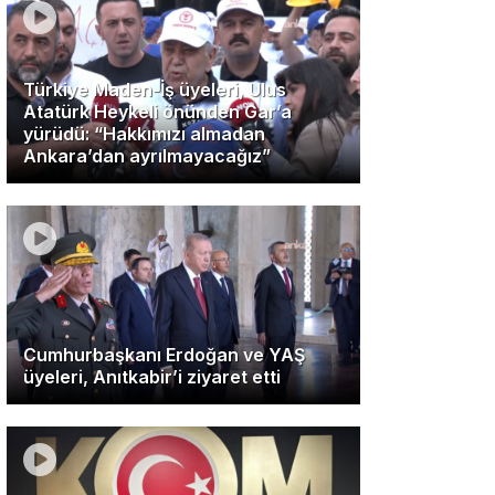
Türkiye Maden-İş üyeleri, Ulus
Atatürk Heykeli önünden Gar’a
yürüdü: “Hakkımızı almadan
Ankara’dan ayrılmayacağız”
Cumhurbaşkanı Erdoğan ve YAŞ
üyeleri, Anıtkabir’i ziyaret etti