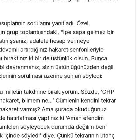
uplarının sorularını yanıtladı. Özel,
 grup toplantısındaki, “İpe sapa gelmez bir
zatmışsanız, adalete hesap vermeye
evamlı artırdığınız hakaret senfonileriyle
 bıraktınız ki bir de üstünlük olsun. Bunca
ibi davranmanız, sizin üstünlüğünüzden değil
rinin sorulması üzerine şunları söyledi:
ubu milletin takdirine bırakıyorum. Sözde, ‘CHP
hakaret, bilmem ne…’ Cümlenin kendini tekrar
e hakaret varmış? Ama şurada okuduğunuz
de hatırlatması yaptınız ki ‘Aman efendim
ümleleri söyleyecek durumda değilim ben’
k içinde söyledi’ diye. Çünkü tekrarının utanç