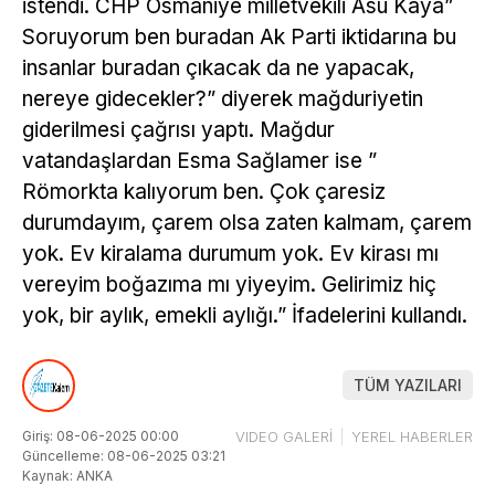
istendi. CHP Osmaniye milletvekili Asu Kaya”
Soruyorum ben buradan Ak Parti iktidarına bu
insanlar buradan çıkacak da ne yapacak,
nereye gidecekler?” diyerek mağduriyetin
giderilmesi çağrısı yaptı. Mağdur
vatandaşlardan Esma Sağlamer ise ”
Römorkta kalıyorum ben. Çok çaresiz
durumdayım, çarem olsa zaten kalmam, çarem
yok. Ev kiralama durumum yok. Ev kirası mı
vereyim boğazıma mı yiyeyim. Gelirimiz hiç
yok, bir aylık, emekli aylığı.” İfadelerini kullandı.
TÜM YAZILARI
Giriş: 08-06-2025 00:00
VIDEO GALERİ
YEREL HABERLER
Güncelleme: 08-06-2025 03:21
Kaynak: ANKA