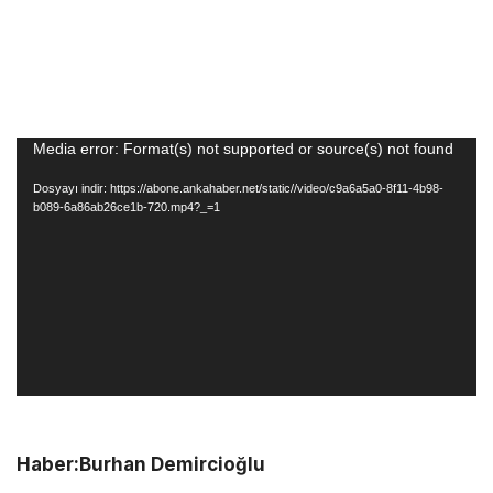
Video
Media error: Format(s) not supported or source(s) not found
oynatıcı
Dosyayı indir: https://abone.ankahaber.net/static//video/c9a6a5a0-8f11-4b98-
b089-6a86ab26ce1b-720.mp4?_=1
Haber:Burhan Demircioğlu