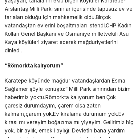
yaşayan, tarlalarını ekip biçen köylüler Karatepe-
Arslantaş Milli Parkı sınırlar içerisinde tapusuz ev ve
tarlaları olduğu için mahkemelik oldu.Birçok
vatandaştan evlerini boşaltmaları istendi.CHP Kadın
Kolları Genel Başkanı ve Osmaniye milletvekili Asu
Kaya köylüleri ziyaret ederek mağduriyetlerini
dinledi.
“Römorkta kalıyorum”
Karatepe köyünde mağdur vatandaşlardan Esma
Sağlamer şöyle konuştu:” Milli Park sınırından bizim
haberimiz yoktu.Römorkta kalıyorum ben.Çok
çaresiz durumdayım, çarem olsa zaten
kalmam,çarem yok.Ev kiralama durumum yok.Ev
kirası mı vereyim boğazıma mı yiyeyim. Gelirimiz hiç
yok, bir aylık, emekli aylığı. Devletin bana yardım