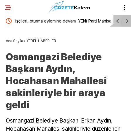
e devam
YENİ Parti Manisa İl Başkanı İlksen Özalper
“Maviye A
z”
tutuklandı
Sahili’nde
Ana Sayfa
›
YEREL HABERLER
Osmangazi Belediye
Başkanı Aydın,
Hocahasan Mahallesi
sakinleriyle bir araya
geldi
Osmangazi Belediye Başkanı Erkan Aydın,
Hocahasan Mahallesi sakinleriyle düzenlenen