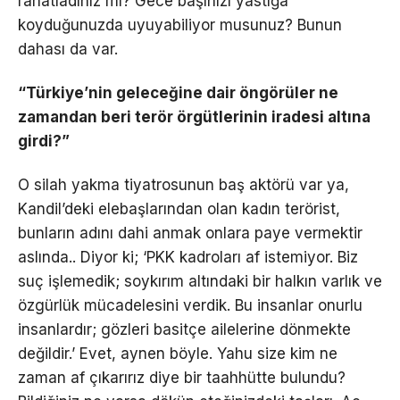
rahatladınız mı? Gece başınızı yastığa
koyduğunuzda uyuyabiliyor musunuz? Bunun
dahası da var.
“Türkiye’nin geleceğine dair öngörüler ne
zamandan beri terör örgütlerinin iradesi altına
girdi?”
O silah yakma tiyatrosunun baş aktörü var ya,
Kandil’deki elebaşlarından olan kadın terörist,
bunların adını dahi anmak onlara paye vermektir
aslında.. Diyor ki; ‘PKK kadroları af istemiyor. Biz
suç işlemedik; soykırım altındaki bir halkın varlık ve
özgürlük mücadelesini verdik. Bu insanlar onurlu
insanlardır; gözleri basitçe ailelerine dönmekte
değildir.’ Evet, aynen böyle. Yahu size kim ne
zaman af çıkarırız diye bir taahhütte bulundu?