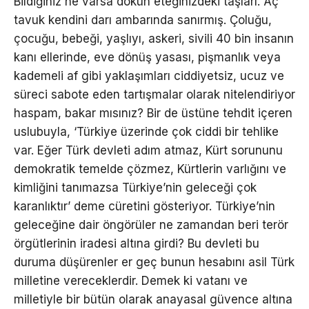
Bildiğiniz ne varsa dökün eteğinizdeki taşları. Aç
tavuk kendini darı ambarında sanırmış. Çoluğu,
çocuğu, bebeği, yaşlıyı, askeri, sivili 40 bin insanın
kanı ellerinde, eve dönüş yasası, pişmanlık veya
kademeli af gibi yaklaşımları ciddiyetsiz, ucuz ve
süreci sabote eden tartışmalar olarak nitelendiriyor
haspam, bakar mısınız? Bir de üstüne tehdit içeren
uslubuyla, ‘Türkiye üzerinde çok ciddi bir tehlike
var. Eğer Türk devleti adım atmaz, Kürt sorununu
demokratik temelde çözmez, Kürtlerin varlığını ve
kimliğini tanımazsa Türkiye’nin geleceği çok
karanlıktır’ deme cüretini gösteriyor. Türkiye’nin
geleceğine dair öngörüler ne zamandan beri terör
örgütlerinin iradesi altına girdi? Bu devleti bu
duruma düşürenler er geç bunun hesabını asil Türk
milletine vereceklerdir. Demek ki vatanı ve
milletiyle bir bütün olarak anayasal güvence altına