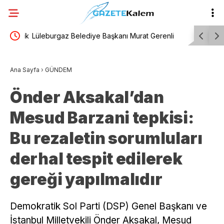
eşitlik
Lüleburgaz Belediye Başkanı Murat Gerenli
Trabzonsp
CHP’den istifa etti
Trabzon’a 
Ana Sayfa
›
GÜNDEM
Önder Aksakal’dan
Mesud Barzani tepkisi:
Bu rezaletin sorumluları
derhal tespit edilerek
gereği yapılmalıdır
Demokratik Sol Parti (DSP) Genel Başkanı ve
İstanbul Milletvekili Önder Aksakal, Mesud