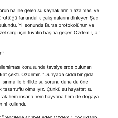
 sorun haline gelen su kaynaklarının azalması ve
rüttüğü farkındalık çalışmalarını dinleyen Şadi
bulundu. Yıl sonunda Bursa protokolünün ve
özel sergi için tuvalin başına geçen Özdemir, bir
z”
ullanılması konusunda tavsiyelerde bulunan
kkat çekti. Özdemir, “Dünyada ciddi bir gıda
sel ısınma ile birlikte su sorunu daha da öne
 tasarruflu olmalıyız. Çünkü su hayattır; su
 olarak hem insana hem hayvana hem de doğaya
rini kullandı.
öğrencilerle sohbet eden Özdemir, çocukların