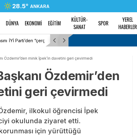
28.5
°
ANKARA
KÜLTÜR-
YEREL
DÜNYA
EKONOMİ
EĞİTİM
SPOR
SANAT
HABERLE
t şerhi: “Teklifin tümü
Ankara Büyükşehir Belediyesi, Güdül’deki 57 pa
dokuya uygun restore etti
nı Özdemir’den minik İpek’in davetini geri çevirmedi
 Başkanı Özdemir’den
etini geri çevirmedi
Özdemir, ilkokul öğrencisi İpek
iyi okulunda ziyaret etti.
 korunması için yürüttüğü