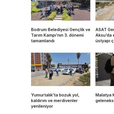
Bodrum Belediyesi Gençlik ve
ASAT Gen
Tarım Kampı’nın 3. dönemi
Aksu’da e
tamamlandı
üstyapı ç
Yumurtalık’ta bozuk yol,
Malatya K
kaldırım ve merdivenler
gelenekse
yenileniyor