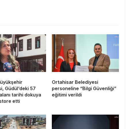
üyükşehir
Ortahisar Belediyesi
i, Güdül’deki 57
personeline “Bilgi Güvenliği”
 alanı tarihi dokuya
eğitimi verildi
tore etti