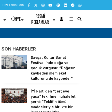
Bizi Takip Edin
RESMI
KÜNYE
R
REKLAMLAR
rsellik alanı tarihi
Ortahisar Belediyesi personeline “Bilgi Güvenl
SON HABERLER
Şavşat Kültür Sanat
Festivali’nde doğa ve
çocuk vurgusu: “Doğasını
kaybeden memleket
kültürünü de kaybeder”
İYİ Parti’den “çerçeve
yasa” teklifine muhalefet
şerhi: “Teklifin tümü
maddeleriyle birlikte bir