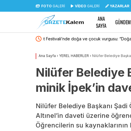
FOTO
GALERİ
VİDEO
GALERİ
YAZARLAR
ANA
GÜNDEM
SAYFA
cuk vurgusu: “Doğasını
İYİ Parti’den “çerçeve yasa” teklifine muhalefe
maddeleriyle birlikte bir ihanet metnidir”
Ana Sayfa
›
YEREL HABERLER
›
Nilüfer Belediye Başka
Nilüfer Belediye
minik İpek’in dav
Nilüfer Belediye Başkanı Şadi 
Altınel’in daveti üzerine öğrenc
Öğrencilerin su kaynaklarının