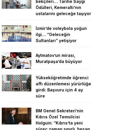
bekçileri… Tarihe Saygı
Ödülleri, Kemeraltı’nın
ustalarını geleceğe taşıyor
İzmir’de voleybola yoğun
ilgi… “Geleceğin
Sultanları” yetişiyor
Aytmatov’un mirası,
Muratpaşa’da büyüyor
Yükseköğretimde öğrenci
affı düzenlemesi yürürlüğe
girdi: Başvuru için 4 ay
süre
BM Genel Sekreteri’nin
Kıbrıs Özel Temsilcisi
Holguin: “Kıbrıs’ta yeni
süreç zaman sınırlı, hesap