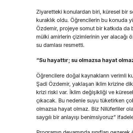
Ziyaretteki konulardan biri, küresel bir
kuraklık oldu. Öğrencilerin bu konuda yü
Özdemir, projeye somut bir katkıda da 
mülki amirlerin çizimlerinin yer alacağı 
su damlası resmetti.
“Su hayattır; su olmazsa hayat olma
Öğrencilere doğal kaynakların verimli k
Şadi Özdemir, yaklaşan iklim krizine di
krizi riski var. İklim değişikliği ve küre
çıkacak. Bu nedenle suyu tüketirken çok
olmazsa hayat olmaz. Biz Nilüferliler
saygılı bir anlayışı benimsiyoruz” ifadele
Programın devamında sınıfları gezerek 