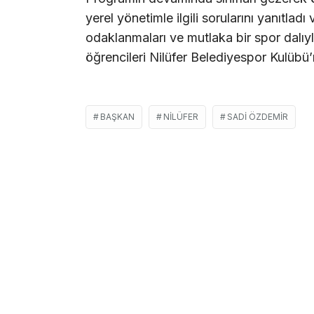
yerel yönetimle ilgili sorularını yanıtladı
odaklanmaları ve mutlaka bir spor dalıy
öğrencileri Nilüfer Belediyespor Kulübü’
BAŞKAN
NILÜFER
SADI ÖZDEMIR