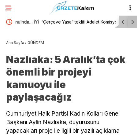
da… İYİ
“Çerçeve Yasa” teklifi Adalet Komisyonu’nda… İYİ
“Çerçeve 
Partili Rıdvan Uz, Komisyon Başkanı Yüksel’in
YENİ Partil
Ana Sayfa
›
GÜNDEM
üzerine yürüdü
ülkene dön
Nazlıaka: 5 Aralık’ta çok
diyorsanız
önemli bir projeyi
başına ne 
kamuoyu ile
paylaşacağız
Cumhuriyet Halk Partisi Kadın Kolları Genel
Başkanı Aylin Nazlıaka, duyurusunu
yapacakları proje ile ilgili bir yazılı açıklama