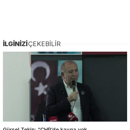
İLGİNİZİ
ÇEKEBİLİR
Gürsel Tekin: “CHP’de kavga yok,