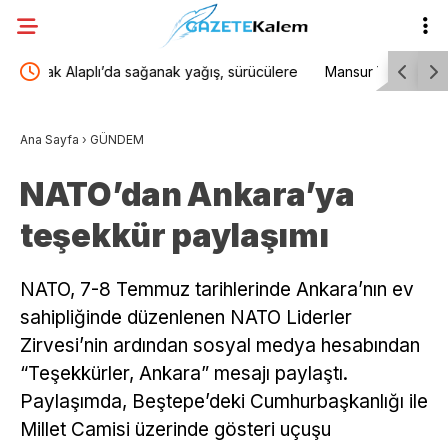
lere
Mansur Yavaş’tan “Çerçeve Yasa” açıklaması:
TBMM Gene
“Gerekli demokratik düzenlemeler, açık ve şeffaf
“çerçeve 
Ana Sayfa
›
GÜNDEM
biçimde TBMM çatısı altında hayata geçirilmeli”
dayanışma
NATO’dan Ankara’ya
teşekkür paylaşımı
NATO, 7-8 Temmuz tarihlerinde Ankara’nın ev
sahipliğinde düzenlenen NATO Liderler
Zirvesi’nin ardından sosyal medya hesabından
“Teşekkürler, Ankara” mesajı paylaştı.
Paylaşımda, Beştepe’deki Cumhurbaşkanlığı ile
Millet Camisi üzerinde gösteri uçuşu