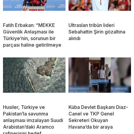
Fatih Erbakan: “MEKKE
Ultraslan tribün lideri
Güvenlik Anlaşması ile
Sebahattin Şirin gözaltına
Türkiye’nin, sorunun bir
alındı
parçası haline getirilmeye
Husiler, Türkiye ve
Küba Devlet Başkanı Diaz-
Pakistan’la savunma
Canel ve TKP Genel
anlaşması imzalayan Suudi
Sekreteri Okuyan
Arabistan’daki Aramco
Havana’da bir araya
rafinerisini hedef