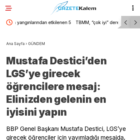
enen 5
TBMM, “çok iyi” dereceli yeşil bina sertifikası aldı
DEM Part
 veya
teklifi d
Ana Sayfa
›
GÜNDEM
nihai bir
Mustafa Destici’den
LGS’ye girecek
öğrencilere mesaj:
Elinizden gelenin en
iyisini yapın
BBP Genel Başkanı Mustafa Destici, LGS’ye
girecek öğrenciler için yayımladığı mesajda,