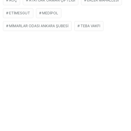
AOÇ
ATATÜRK ORMAN ÇIFTLIĞI
ERLER MAHALLESI
ETIMESGUT
MEDIPOL
MIMARLAR ODASI ANKARA ŞUBESI
TEBA VAKFI