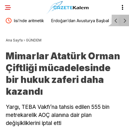
etik
Erdoğan’dan Avusturya Başbakanı’na: Gümrük
Eski Ağır
Birliği’nin güncellenmesi ve vize serbestisi
“Çerçeve 
Ana Sayfa
›
GÜNDEM
hepimizin menfaatine
yapma tek
Mimarlar Atatürk Orman
taşıdığı g
Çiftliği mücadelesinde
bir hukuk zaferi daha
kazandı
Yargı, TEBA Vakfı’na tahsis edilen 555 bin
metrekarelik AOÇ alanına dair plan
değişikliklerini iptal etti