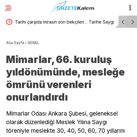
atlarla
Tarihi çarşıda mirasın son bekçileri… Tarihe Saygı
İzmir’de 
Ödülleri, Kemeraltı’nın ustalarını geleceğe taşıyor
Sultanları
Ana Sayfa
›
GENEL
Mimarlar, 66. kuruluş
yıldönümünde, mesleğe
ömrünü verenleri
onurlandırdı
Mimarlar Odası Ankara Şubesi, geleneksel
olarak düzenlediği Meslek Yılına Saygı
töreniyle meslekte 30, 40, 50, 60, 70 yıllarını