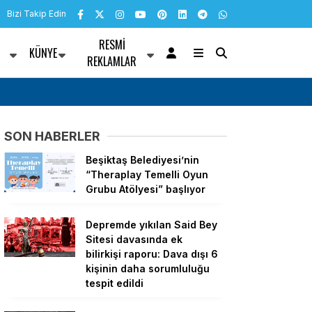
Bizi Takip Edin
RESMI
KÜNYE
R
REKLAMLAR
r Belediyesi’nden iki noktada 25 bin metrekarelik dönüşüm
Malat
sahib
SON HABERLER
Beşiktaş Belediyesi’nin
“Theraplay Temelli Oyun
Grubu Atölyesi” başlıyor
Depremde yıkılan Said Bey
Sitesi davasında ek
bilirkişi raporu: Dava dışı 6
kişinin daha sorumluluğu
tespit edildi