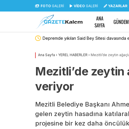
FOTO
GALERİ
VİDEO
GALERİ
YAZARLAR
ANA
GÜNDEM
SAYFA
de yıkılan Said Bey Sitesi davasında ek bilirkişi raporu:
Siirt’
ışı 6 kişinin daha sorumluluğu tespit edildi
para 
Ana Sayfa
›
YEREL HABERLER
›
Mezitli’de zeytin ağaçl
Mezitli’de zeytin
veriyor
Mezitli Belediye Başkanı Ahme
gelen zeytin hasadına katılara
projesine bir kez daha öncülük 