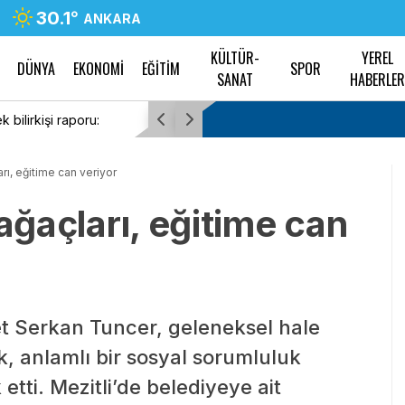
30.1
°
ANKARA
KÜLTÜR-
YEREL
DÜNYA
EKONOMİ
EĞİTİM
SPOR
SANAT
HABERLE
te 6 yıl önce koruma altındaki yaban keçilerini avlayanlara idari
Efele
cezası kesildi
arı, eğitime can veriyor
 ağaçları, eğitime can
t Serkan Tuncer, geleneksel hale
k, anlamlı bir sosyal sorumluluk
etti. Mezitli’de belediyeye ait