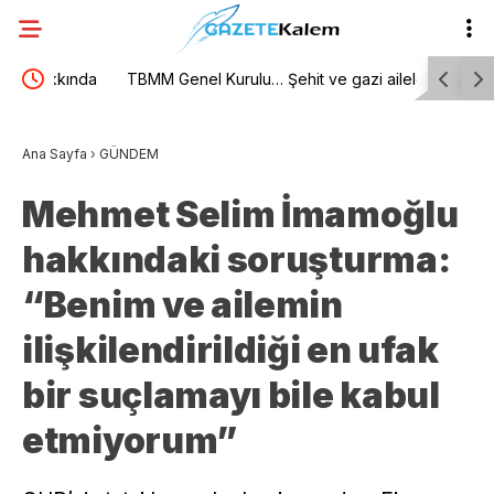
nda
TBMM Genel Kurulu… Şehit ve gazi ailelerine
İzlanda, U
”
yönelik düzenlemeleri içeren kanun teklifinin
BM Cenevr
Ana Sayfa
›
GÜNDEM
görüşmeleri başladı
Mehmet Selim İmamoğlu
hakkındaki soruşturma:
“Benim ve ailemin
ilişkilendirildiği en ufak
bir suçlamayı bile kabul
etmiyorum”