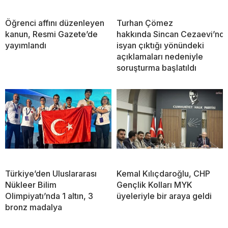
Öğrenci affını düzenleyen
Turhan Çömez
kanun, Resmi Gazete’de
hakkında Sincan Cezaevi’nd
yayımlandı
isyan çıktığı yönündeki
açıklamaları nedeniyle
soruşturma başlatıldı
Türkiye’den Uluslararası
Kemal Kılıçdaroğlu, CHP
Nükleer Bilim
Gençlik Kolları MYK
Olimpiyatı’nda 1 altın, 3
üyeleriyle bir araya geldi
bronz madalya