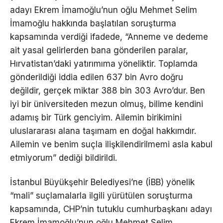
adayı Ekrem İmamoğlu’nun oğlu Mehmet Selim
İmamoğlu hakkında başlatılan soruşturma
kapsamında verdiği ifadede, “Anneme ve dedeme
ait yasal gelirlerden bana gönderilen paralar,
Hırvatistan’daki yatırımıma yöneliktir. Toplamda
gönderildiği iddia edilen 637 bin Avro doğru
değildir, gerçek miktar 388 bin 303 Avro’dur. Ben
iyi bir üniversiteden mezun olmuş, bilime kendini
adamış bir Türk genciyim. Ailemin birikimini
uluslararası alana taşımam en doğal hakkımdır.
Ailemin ve benim suçla ilişkilendirilmemi asla kabul
etmiyorum” dediği bildirildi.
İstanbul Büyükşehir Belediyesi’ne (İBB) yönelik
“mali” suçlamalarla ilgili yürütülen soruşturma
kapsamında, CHP’nin tutuklu cumhurbaşkanı adayı
Ekrem İmamoğlu’nun oğlu Mehmet Selim