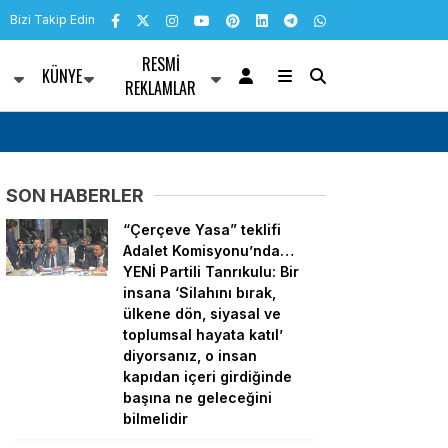
Bizi Takip Edin
RESMI
KÜNYE
R
REKLAMLAR
ların suça
Filistinli öğrencilere açık öğretimle lisans eğit
malı”
hızlandırıldı
SON HABERLER
“Çerçeve Yasa” teklifi
Adalet Komisyonu’nda…
YENİ Partili Tanrıkulu: Bir
insana ‘Silahını bırak,
ülkene dön, siyasal ve
toplumsal hayata katıl’
diyorsanız, o insan
kapıdan içeri girdiğinde
başına ne geleceğini
bilmelidir