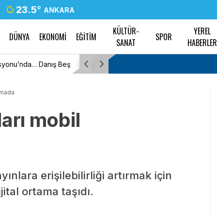
23.5
°
ANKARA
KÜLTÜR-
YEREL
DÜNYA
EKONOMİ
EĞİTİM
SPOR
SANAT
HABERLE
 Danış Beştaş: Kürtler
TBMM Genel Kurulu… İYİ Partili Sunat: “Çocuk
sürüklenmesinde 25 yıllık politikalar sorgulan
amada
arı mobil
ınlara erişilebilirliği artırmak için
jital ortama taşıdı.