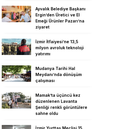
Ayvalık Belediye Başkanı
Ergin’den Üretici ve El
Emeği Ürünler Pazarı’na
ziyaret
İzmir İtfaiyesi’ne 13,5
milyon avroluk teknoloji
yatırımı
Mudanya Tarihi Hal
Meydanı’nda dönüşüm
çalışması
Mamak’ta üçüncü kez
düzenlenen Lavanta
Şenliği renkli görüntülere
sahne oldu
İzmir Yurttaş Meclisi 15