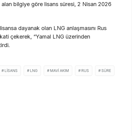
r alan bilgiye göre lisans süresi, 2 Nisan 2026
u lisansa dayanak olan LNG anlaşmasını Rus
kkati çekerek, “Yamal LNG üzerinden
irdi.
LISANS
LNG
MAVI AKIM
RUS
SÜRE