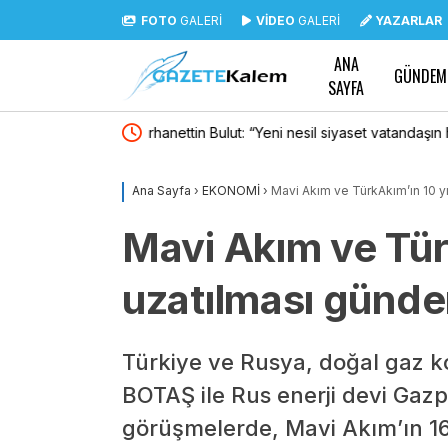
FOTO
GALERİ
VİDEO
GALERİ
YAZARLAR
ANA
GÜNDEM
SAYFA
aşın her zaman söz
Muğla Büyükşehir Belediyesi, 2,5 yıllık çalış
paylaşacak
Ana Sayfa
›
EKONOMİ
›
Mavi Akım ve TürkAkım’ın 10 y
Mavi Akım ve Tür
uzatılması günd
Türkiye ve Rusya, doğal gaz k
BOTAŞ ile Rus enerji devi Gaz
görüşmelerde, Mavi Akım’ın 1