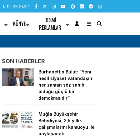
Bizi Takip Edin
RESMI
KÜNYE
R
REKLAMLAR
e El Emeği Ürünler
İzmir İtfaiyesi’ne 13,5 milyon avroluk teknoloj
SON HABERLER
Burhanettin Bulut: “Yeni
nesil siyaset vatandaşın
her zaman söz sahibi
olduğu güçlü bir
demokrasidir”
Muğla Büyükşehir
Belediyesi, 2,5 yıllık
çalışmalarını kamuoyu ile
paylaşacak