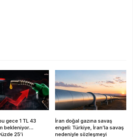
bu gece 1 TL 43
İran doğal gazına savaş
m bekleniyor…
engeli: Türkiye, İran’la savaş
üzde 25’i
nedeniyle sözleşmeyi