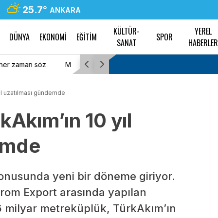
25.7
°
ANKARA
KÜLTÜR-
YEREL
DÜNYA
EKONOMİ
EĞİTİM
SPOR
SANAT
HABERLE
malarını kamuoyu ile
Ayvalık Belediye Başkanı Ergin’den Üretici v
Pazarı’na ziyaret
ıl uzatılması gündemde
kAkım’ın 10 yıl
emde
onusunda yeni bir döneme giriyor.
prom Export arasında yapılan
6 milyar metreküplük, TürkAkım’ın