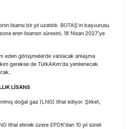
ın lisansı bir yıl uzatıldı. BOTAŞ’ın başvurusu
ona eren lisansın süresini, 18 Nisan 2027’ye
 eden görüşmelerde varılacak anlaşma
 Akım gerekse de TürkAKım’da yenilenecek.
acak.
LLIK LİSANS
lmış doğal gaz (LNG) ithal ediyor. Şirket,
G ithal etmek üzere EPDK’dan 10 yıl süreli