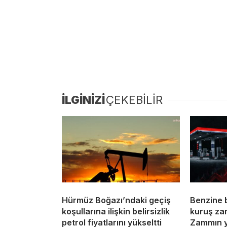
İLGİNİZİ
ÇEKEBİLİR
Hürmüz Boğazı’ndaki geçiş
Benzine 
koşullarına ilişkin belirsizlik
kuruş za
petrol fiyatlarını yükseltti
Zammın y