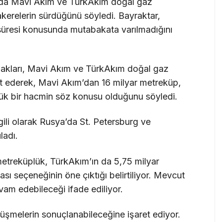
da Mavi Akım ve TürkAkım doğal gaz
akerelerin sürdüğünü söyledi. Bayraktar,
 süresi konusunda mutabakata varılmadığını
ynakları, Mavi Akım ve TürkAkım doğal gaz
ret ederek, Mavi Akım’dan 16 milyar metreküp,
ük bir hacmin söz konusu olduğunu söyledi.
lgili olarak Rusya’da St. Petersburg ve
ladı.
etreküplük, TürkAkım’ın da 5,75 milyar
sı seçeneğinin öne çıktığı belirtiliyor. Mevcut
evam edebileceği ifade ediliyor.
şmelerin sonuçlanabileceğine işaret ediyor.