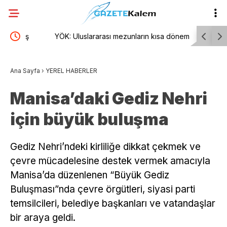
YÖK: Uluslararası mezunların kısa dönem ikamet
“Mylasa B
izni iki yıla çıkabilecek
Ana Sayfa
›
YEREL HABERLER
Manisa’daki Gediz Nehri
için büyük buluşma
Gediz Nehri’ndeki kirliliğe dikkat çekmek ve
çevre mücadelesine destek vermek amacıyla
Manisa’da düzenlenen “Büyük Gediz
Buluşması”nda çevre örgütleri, siyasi parti
temsilcileri, belediye başkanları ve vatandaşlar
bir araya geldi.