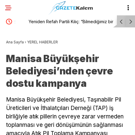
z
Yeniden Refah Partili Kılıç: “Bilmediğimiz bir
“Çerçeve 
kanuna evet oyu veremiyoruz”
Partili Ab
Ana Sayfa
›
YEREL HABERLER
susacak, 
Manisa Büyükşehir
Belediyesi’nden çevre
dostu kampanya
Manisa Büyükşehir Belediyesi, Taşınabilir Pil
Üreticileri ve İthalatçıları Derneği (TAP) iş
birliğiyle atık pillerin çevreye zarar vermeden
toplanması ve geri dönüşümünün sağlanması
amacıyla Atık Pil Toplama Kampanyası