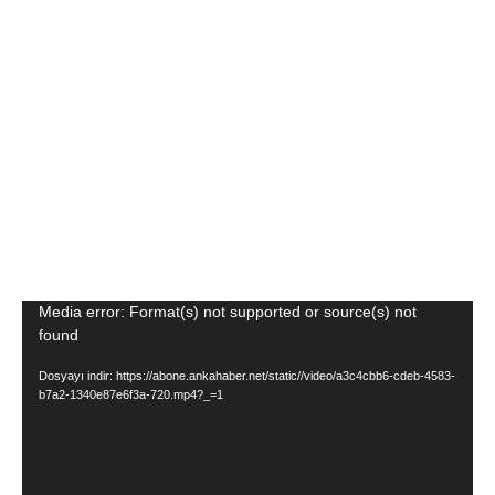
Video
Media error: Format(s) not supported or source(s) not
found
oynatıcı
Dosyayı indir: https://abone.ankahaber.net/static//video/a3c4cbb6-cdeb-4583-
b7a2-1340e87e6f3a-720.mp4?_=1