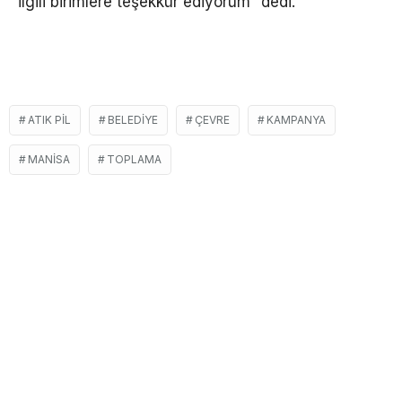
ilgili birimlere teşekkür ediyorum” dedi.
ATIK PIL
BELEDIYE
ÇEVRE
KAMPANYA
MANISA
TOPLAMA