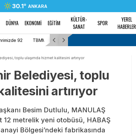
30.1
°
ANKARA
KÜLTÜR-
YEREL
DÜNYA
EKONOMİ
EĞİTİM
SPOR
SANAT
HABERLE
 aldı
DEM Parti Sözcüsü Doğan’dan “çerçeve yasa”
değerlendirmesi: “Bütün sorunları çözen niha
iyesi, toplu ulaşımda hizmet kalitesini artırıyor
bir başlangıç”
r Belediyesi, toplu
litesini artırıyor
Başkanı Besim Dutlulu, MANULAŞ
t 12 metrelik yeni otobüsü, HABAŞ
anayi Bölgesi’ndeki fabrikasında