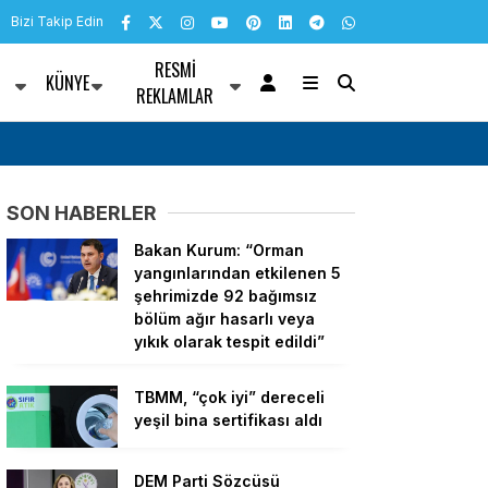
Bizi Takip Edin
RESMI
KÜNYE
R
REKLAMLAR
 teklifi
Doğu ve Güneydoğu’daki iş dünyasından “ç
i bir düzenleme değil,
açıklaması: “Yasayı büyük bir memnuniyetle k
SON HABERLER
Bakan Kurum: “Orman
yangınlarından etkilenen 5
şehrimizde 92 bağımsız
bölüm ağır hasarlı veya
yıkık olarak tespit edildi”
TBMM, “çok iyi” dereceli
yeşil bina sertifikası aldı
DEM Parti Sözcüsü