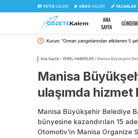
FOTO
GALERİ
VİDEO
GALERİ
YAZARLAR
ANA
GÜNDEM
SAYFA
n 5 şehrimizde 92
TBMM, “çok iyi” dereceli yeşil bina sertifikası
espit edildi”
Ana Sayfa
›
YEREL HABERLER
›
Manisa Büyükşehir Beled
Manisa Büyükşehi
ulaşımda hizmet ka
Manisa Büyükşehir Belediye 
bünyesine kazandırılan 15 ade
Otomotiv’in Manisa Organize S