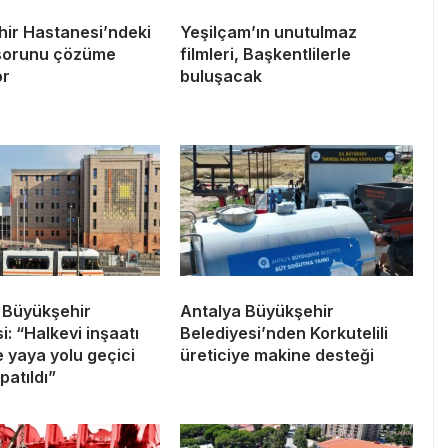
hir Hastanesi’ndeki
Yeşilçam’ın unutulmaz
sorunu çözüme
filmleri, Başkentlilerle
or
buluşacak
r Büyükşehir
Antalya Büyükşehir
i: “Halkevi inşaatı
Belediyesi’nden Korkutelili
 yaya yolu geçici
üreticiye makine desteği
patıldı”