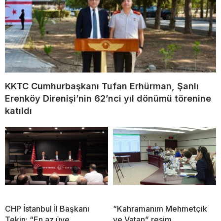
KKTC Cumhurbaşkanı Tufan Erhürman, Şanlı
Erenköy Direnişi’nin 62’nci yıl dönümü törenine
katıldı
CHP İstanbul İl Başkanı
“Kahramanım Mehmetçik
Tekin: “En az üye
ve Vatan” resim