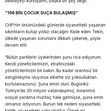
belediyeyi konuşalım, başka bir şey değil.”
“196 BİN ÇOCUK SUÇA BULAŞMIŞ”
CHP’nin önümüzdeki günlerde siyasetteki yaşanan
sıkıntıların kutup yıldızı olacağını ifade eden Tekin,
ülkede yaşanan sorunlara dikkati çekerek, şöyle
devam etti:
“Bütün partilerin üyelerinden şunu rica ediyorum.
Kendi yöneticilerinizin, etrafınızdaki
yöneticilerinizin bir bakın. Bu kadar orantısız bir
zenginleşme oluyorsa elbette siz yoksulluktan
kurtulamazsınız. Şuna emin olun. Bugünkü
Türkiye’de 30 milyon vatandaşımız, insanımız
sosyal yardıma muhtaç hale gelmişse, şuna emin
olmanızı istiyorum. Bunun tek nedeni siyasetteki
kirlilik, siyasetteki yolsuzluktur. Örnek mi