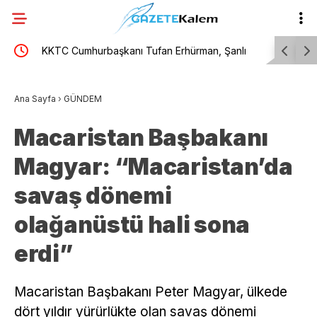
 parti
KKTC Cumhurbaşkanı Tufan Erhürman, Şanlı
Bilgesu E
er mi?
Erenköy Direnişi’nin 62’nci yıl dönümü törenine
Ana Sayfa
›
GÜNDEM
katıldı
Macaristan Başbakanı
Magyar: “Macaristan’da
savaş dönemi
olağanüstü hali sona
erdi”
Macaristan Başbakanı Peter Magyar, ülkede
dört yıldır yürürlükte olan savaş dönemi