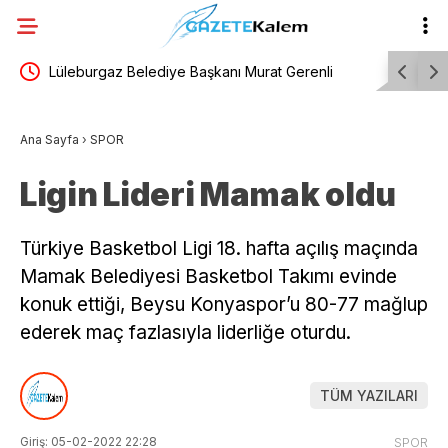
eşitlik
Lüleburgaz Belediye Başkanı Murat Gerenli
Trabzonsp
CHP’den istifa etti
Trabzon’a 
Ana Sayfa
›
SPOR
Ligin Lideri Mamak oldu
Türkiye Basketbol Ligi 18. hafta açılış maçında
Mamak Belediyesi Basketbol Takımı evinde
konuk ettiği, Beysu Konyaspor’u 80-77 mağlup
ederek maç fazlasıyla liderliğe oturdu.
TÜM YAZILARI
Giriş: 05-02-2022 22:28
SPOR