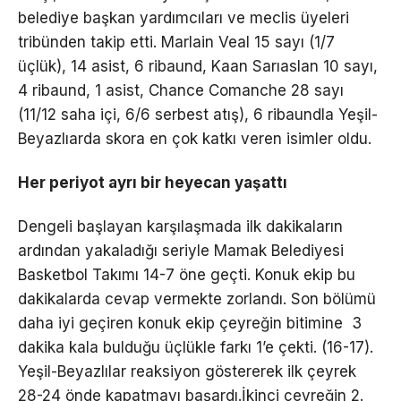
belediye başkan yardımcıları ve meclis üyeleri
tribünden takip etti. Marlain Veal 15 sayı (1/7
üçlük), 14 asist, 6 ribaund, Kaan Sarıaslan 10 sayı,
4 ribaund, 1 asist, Chance Comanche 28 sayı
(11/12 saha içi, 6/6 serbest atış), 6 ribaundla Yeşil-
Beyazlıarda skora en çok katkı veren isimler oldu.
Her periyot ayrı bir heyecan yaşattı
Dengeli başlayan karşılaşmada ilk dakikaların
ardından yakaladığı seriyle Mamak Belediyesi
Basketbol Takımı 14-7 öne geçti. Konuk ekip bu
dakikalarda cevap vermekte zorlandı. Son bölümü
daha iyi geçiren konuk ekip çeyreğin bitimine 3
dakika kala bulduğu üçlükle farkı 1’e çekti. (16-17).
Yeşil-Beyazlılar reaksiyon göstererek ilk çeyrek
28-24 önde kapatmayı başardı.İkinci çeyreğin 2.