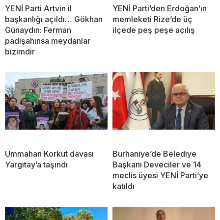
YENİ Parti Artvin il
YENİ Parti’den Erdoğan’ın
başkanlığı açıldı… Gökhan
memleketi Rize’de üç
Günaydın: Ferman
ilçede peş peşe açılış
padişahınsa meydanlar
bizimdir
Ummahan Korkut davası
Burhaniye’de Belediye
Yargıtay’a taşındı
Başkanı Deveciler ve 14
meclis üyesi YENİ Parti’ye
katıldı