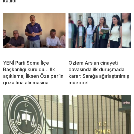
katıldı
YENİ Parti Soma İlçe
Özlem Arslan cinayeti
Başkanlığı kuruldu… İlk
davasında ilk duruşmada
açıklama; İlksen Özalper’in
karar: Sanığa ağırlaştırılmış
gözaltına alınmasına
müebbet