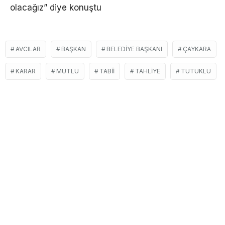
olacağız” diye konuştu
AVCILAR
BAŞKAN
BELEDIYE BAŞKANI
ÇAYKARA
KARAR
MUTLU
TABII
TAHLIYE
TUTUKLU