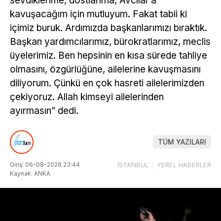
sevdiklerime, dostlarıma, Avcılar’a
kavuşacağım için mutluyum. Fakat tabii ki
içimiz buruk. Ardımızda başkanlarımızı bıraktık.
Başkan yardımcılarımız, bürokratlarımız, meclis
üyelerimiz. Ben hepsinin en kısa sürede tahliye
olmasını, özgürlüğüne, ailelerine kavuşmasını
diliyorum. Çünkü en çok hasreti ailelerimizden
çekiyoruz. Allah kimseyi ailelerinden
ayırmasın” dedi.
TÜM YAZILARI
Giriş: 06-08-2026 23:44
İSTANBUL
YEREL HABERLER
Kaynak: ANKA