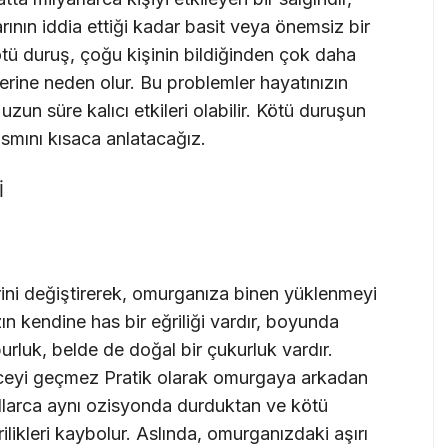
ının iddia ettiği kadar basit veya önemsiz bir
Kötü duruş, çoğu kişinin bildiğinden çok daha
lerine neden olur. Bu problemler hayatınızın
uzun süre kalıcı etkileri olabilir. Kötü duruşun
ısmını kısaca anlatacağız.
İ
rini değiştirerek, omurganıza binen yüklenmeyi
zın kendine has bir eğriliği vardır, boyunda
urluk, belde de doğal bir çukurluk vardır.
eceyi geçmez Pratik olarak omurgaya arkadan
ıllarca aynı ozisyonda durduktan ve kötü
likleri kaybolur. Aslında, omurganızdaki aşırı