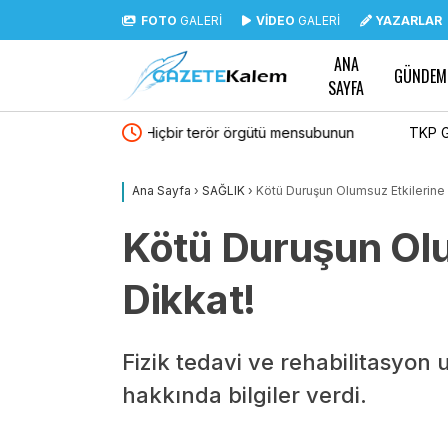
FOTO
GALERİ
VİDEO
GALERİ
YAZARLAR
ANA
GÜNDEM
SAYFA
ütü mensubunun
TKP Genel Sekreteri Okuyan: “Zincirlerini kır
sınıfıdır”
Ana Sayfa
›
SAĞLIK
›
Kötü Duruşun Olumsuz Etkilerine 
Kötü Duruşun Olu
Dikkat!
Fizik tedavi ve rehabilitasyon
hakkında bilgiler verdi.