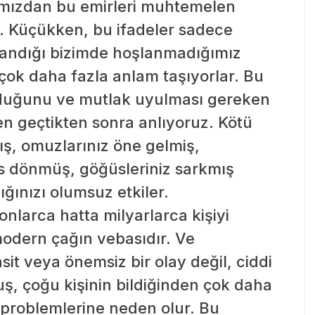
ızdan bu emirleri muhtemelen
 Küçükken, bu ifadeler sadece
landığı bizimde hoşlanmadığımız
çok daha fazla anlam taşıyorlar. Bu
lduğunu ve mutlak uyulması gereken
en geçtikten sonra anlıyoruz. Kötü
ş, omuzlarınız öne gelmiş,
s dönmüş, göğüsleriniz sarkmış
ğınızı olumsuz etkiler.
larca hatta milyarlarca kişiyi
 modern çağın vebasıdır. Ve
asit veya önemsiz bir olay değil, ciddi
uş, çoğu kişinin bildiğinden çok daha
ık problemlerine neden olur. Bu