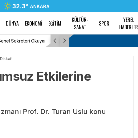
32.3
°
ANKARA
KÜLTÜR-
YEREL
DÜNYA
EKONOMİ
EĞİTİM
SPOR
SANAT
HABERLE
ması gereken işçi
TBMM Genel Kurulu’nun gündemi “Mekke An
Partili Zengin: “Anlaşma, Meclisimizde onayla
Dikkat!
yürürlüğe girmiş olacak”
msuz Etkilerine
 uzmanı Prof. Dr. Turan Uslu konu