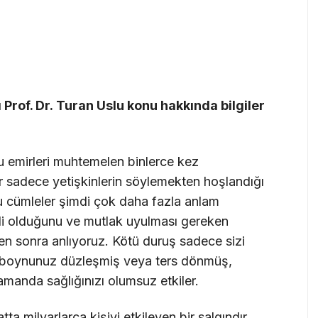
 Prof. Dr. Turan Uslu konu hakkında bilgiler
emirleri muhtemelen binlerce kez
 sadece yetişkinlerin söylemekten hoşlandığı
u cümleler şimdi çok daha fazla anlam
mli olduğunu ve mutlak uyulması gereken
ten sonra anlıyoruz. Kötü duruş sadece sizi
, boynunuz düzleşmiş veya ters dönmüş,
manda sağlığınızı olumsuz etkiler.
a milyarlarca kişiyi etkileyen bir salgındır,