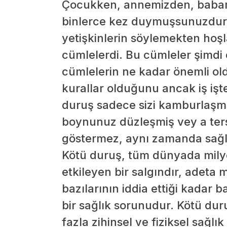
Çocukken, annemizden, babam
binlerce kez duymuşsunuzdur.
yetişkinlerin söylemekten hoş
cümlelerdi. Bu cümleler şimdi 
cümlelerin ne kadar önemli o
kurallar olduğunu ancak iş işt
duruş sadece sizi kamburlaşmı
boynunuz düzleşmiş vey a ter
göstermez, aynı zamanda sağlı
Kötü duruş, tüm dünyada milyon
etkileyen bir salgındır, adeta
bazılarının iddia ettiği kadar b
bir sağlık sorunudur. Kötü dur
fazla zihinsel ve fiziksel sağl