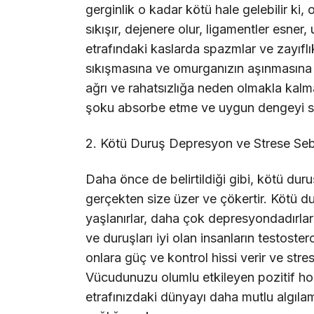
gerginlik o kadar kötü hale gelebilir ki,
sıkışır, dejenere olur, ligamentler esner,
etrafındaki kaslarda spazmlar ve zayıflık
sıkışmasına ve omurganızın aşınmasına n
ağrı ve rahatsızlığa neden olmakla ka
şoku absorbe etme ve uygun dengeyi s
2. Kötü Duruş Depresyon ve Strese Se
Daha önce de belirtildiği gibi, kötü d
gerçekten size üzer ve çökertir. Kötü du
yaşlanırlar, daha çok depresyondadırlar 
ve duruşları iyi olan insanların testost
onlara güç ve kontrol hissi verir ve str
Vücudunuzu olumlu etkileyen pozitif ho
etrafınızdaki dünyayı daha mutlu algıl