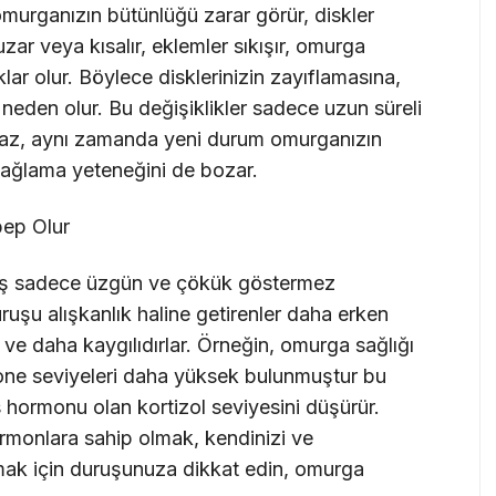
 omurganızın bütünlüğü zarar görür, diskler
 uzar veya kısalır, eklemler sıkışır, omurga
lar olur. Böylece disklerinizin zayıflamasına,
eden olur. Bu değişiklikler sadece uzun süreli
lmaz, aynı zamanda yeni durum omurganızın
ağlama yeteneğini de bozar.
bep Olur
uruş sadece üzgün ve çökük göstermez
ruşu alışkanlık haline getirenler daha erken
ve daha kaygılıdırlar. Örneğin, omurga sağlığı
erone seviyeleri daha yüksek bulunmuştur bu
es hormonu olan kortizol seviyesini düşürür.
rmonlara sahip olmak, kendinizi ve
amak için duruşunuza dikkat edin, omurga