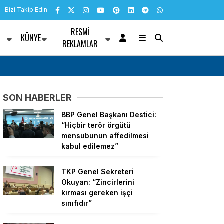
Bizi Takip Edin
RESMI
KÜNYE
R
REKLAMLAR
laşması” oldu… AK
Ümit Özdağ’ın “Bayrağını al, Güvenpark’a gel
ndıktan sonra
vatandaşlar gazilerin Güvenpark’taki eylemi
SON HABERLER
BBP Genel Başkanı Destici:
“Hiçbir terör örgütü
mensubunun affedilmesi
kabul edilemez”
TKP Genel Sekreteri
Okuyan: “Zincirlerini
kırması gereken işçi
sınıfıdır”