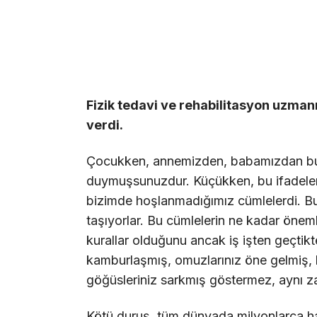
Fizik tedavi ve rehabilitasyon uzmanı
verdi.
Çocukken, annemizden, babamızdan bu 
duymuşsunuzdur. Küçükken, bu ifadeler
bizimde hoşlanmadığımız cümlelerdi. B
taşıyorlar. Bu cümlelerin ne kadar öne
kurallar olduğunu ancak iş işten geçtik
kamburlaşmış, omuzlarınız öne gelmiş
göğüsleriniz sarkmış göstermez, aynı za
Kötü duruş, tüm dünyada milyonlarca hatt