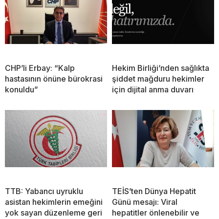
CHP’li Erbay: “Kalp
Hekim Birliği’nden sağlıkta
hastasının önüne bürokrasi
şiddet mağduru hekimler
konuldu”
için dijital anma duvarı
TTB: Yabancı uyruklu
TEİS’ten Dünya Hepatit
asistan hekimlerin emeğini
Günü mesajı: Viral
yok sayan düzenleme geri
hepatitler önlenebilir ve