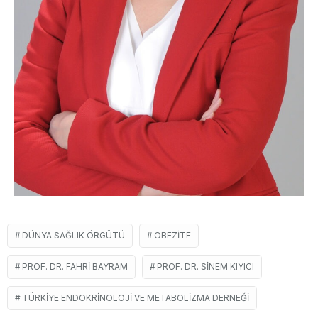
DÜNYA SAĞLIK ÖRGÜTÜ
OBEZITE
PROF. DR. FAHRI BAYRAM
PROF. DR. SINEM KIYICI
TÜRKIYE ENDOKRINOLOJI VE METABOLIZMA DERNEĞI