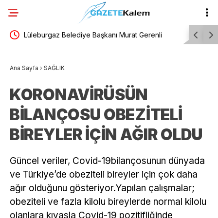
eşitlik
Lüleburgaz Belediye Başkanı Murat Gerenli
Trabzonsp
CHP’den istifa etti
Trabzon’a 
Ana Sayfa
›
SAĞLIK
KORONAVİRÜSÜN
BİLANÇOSU OBEZİTELİ
BİREYLER İÇİN AĞIR OLDU
Güncel veriler, Covid-19bilançosunun dünyada
ve Türkiye’de obeziteli bireyler için çok daha
ağır olduğunu gösteriyor.Yapılan çalışmalar;
obeziteli ve fazla kilolu bireylerde normal kilolu
olanlara kıyasla Covid-19 pozitifliğinde