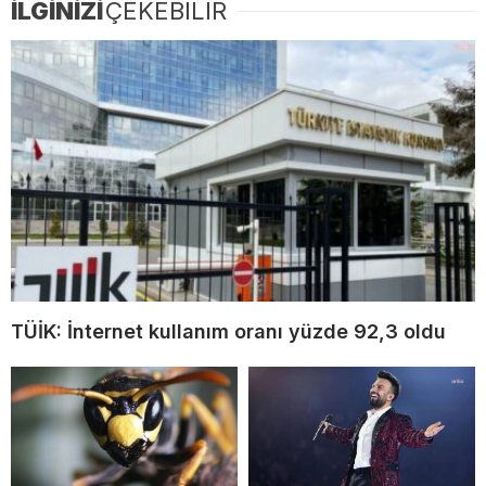
İLGİNİZİ
ÇEKEBİLİR
TÜİK: İnternet kullanım oranı yüzde 92,3 oldu