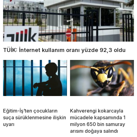
TÜİK: İnternet kullanım oranı yüzde 92,3 oldu
Eğitim-İş’ten çocukların
Kahverengi kokarcayla
suça sürüklenmesine ilişkin
mücadele kapsamında 1
uyarı
milyon 650 bin samuray
arısını doğaya salındı