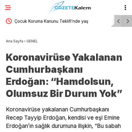
Polis Akademisi 3 bin 250 PMYO öğrencisi alacak
Tayfun K
 15’e
mesajı
Ana Sayfa
›
GENEL
Koronavirüse Yakalanan
Cumhurbaşkanı
Erdoğan: “Hamdolsun,
Olumsuz Bir Durum Yok”
Koronavirüse yakalanan Cumhurbaşkanı
Recep Tayyip Erdoğan, kendisi ve eşi Emine
Erdoğan’ın sağlık durumuna ilişkin, “Bu sabah